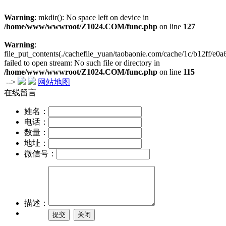
Warning
: mkdir(): No space left on device in
/home/www/wwwroot/Z1024.COM/func.php
on line
127
Warning
:
file_put_contents(./cachefile_yuan/taobaonie.com/cache/1c/b12ff/e0a
failed to open stream: No such file or directory in
/home/www/wwwroot/Z1024.COM/func.php
on line
115
-->
网站地图
在线留言
姓名：
电话：
数量：
地址：
微信号：
描述：