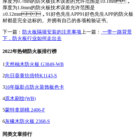
厚度为0.7mm的防火板技术误差的允许范围是±0.1mm，
厚度为1.0mm的防火板技术误差允许范围是
±0.12mm，91好色先生APP91好色先生APP的防火板
材都是完全达标的。并拥有自己的各项检验证书。
下一篇：
防火板隔墙安装的注意事项
上一篇：
一带一路背景
下，防火板行业如何走出去
2022年热销防火板排行榜
1
天然柚木防火板 G3849-WB
2
向日葵黄抗倍特K1143-S
3
16年版影点防火装饰板色卡
4
原木刷纹(WB)
5
蒙特拿胡桃 2406-F
6
灰橡木防火板 2368-S
同类文章排行