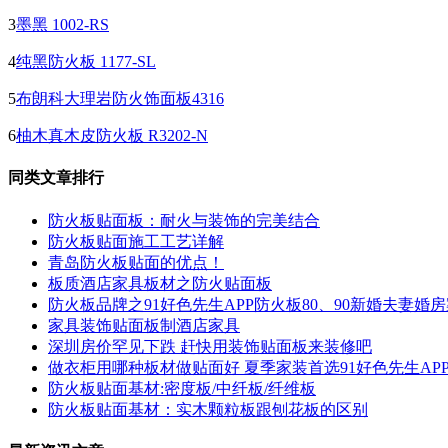
3
墨黑 1002-RS
4
纯黑防火板 1177-SL
5
布朗科大理岩防火饰面板4316
6
柚木真木皮防火板 R3202-N
同类文章排行
防火板贴面板：耐火与装饰的完美结合
防火板贴面施工工艺详解
青岛防火板贴面的优点！
板质酒店家具板材之防火贴面板
防火板品牌之91好色先生APP防火板80、90新婚夫妻婚
家具装饰贴面板制酒店家具
深圳房价罕见下跌 赶快用装饰贴面板来装修吧
做衣柜用哪种板材做贴面好 夏季家装首选91好色先生AP
防火板贴面基材:密度板/中纤板/纤维板
防火板贴面基材：实木颗粒板跟刨花板的区别