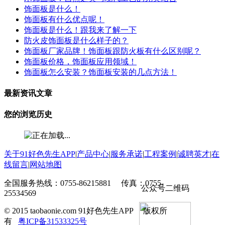
饰面板是什么！
饰面板有什么优点呢！
饰面板是什么！跟我来了解一下
防火皮饰面板是什么样子的？
饰面板厂家品牌！饰面板跟防火板有什么区别呢？
饰面板价格，饰面板应用领域！
饰面板怎么安装？饰面板安装的几点方法！
最新资讯文章
您的浏览历史
关于91好色先生APP
|
产品中心
|
服务承诺
|
工程案例
|
诚聘英才
|
在
线留言
|
网站地图
全国服务热线：0755-86215881 传真：0755-
公众号二维码
25534569
© 2015 taobaonie.com 91好色先生APP 版权所
有
粤ICP备31533325号