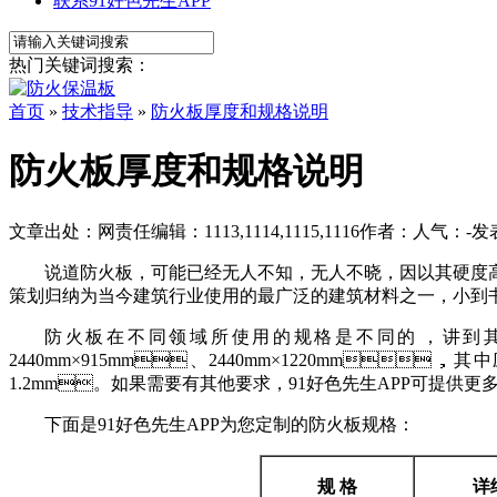
联系91好色先生APP
热门关键词搜索：
首页
»
技术指导
»
防火板厚度和规格说明
防火板厚度和规格说明
文章出处：
网责任编辑：1113,1114,1115,1116
作者：
人气：
-
发表
说道防火板，可能已经无人不知，无人不晓，因以其硬度高、耐
策划归纳为当今建筑行业使用的最广泛的建筑材料之一，小到书桌、
防火板在不同领域所使用的规格是不同的，讲到其市面
2440mm×915mm、2440mm×1220mm，
1.2mm。如果需要有其他要求，91好色先生APP可提供更
下面是91好色先生APP为您定制的防火板规格：
规
格
详