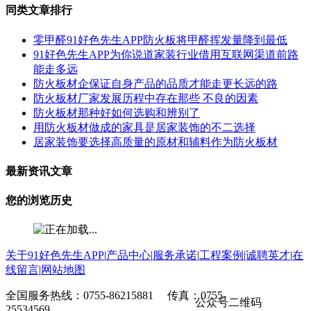
同类文章排行
零甲醛91好色先生APP防火板将甲醛挥发量降到最低
91好色先生APP为你说道家装行业借用互联网渠道前路
能走多远
防火板材企保证自身产品的品质才能走更长远的路
防火板材厂家发展历程中存在那些 不良的因素
防火板材那种好如何选购和辨别了
用防火板材做成的家具是居家装饰的不二选择
居家装饰要选择高质量的原材和辅料作为防火板材
最新资讯文章
您的浏览历史
关于91好色先生APP
|
产品中心
|
服务承诺
|
工程案例
|
诚聘英才
|
在
线留言
|
网站地图
全国服务热线：0755-86215881 传真：0755-
公众号二维码
25534569