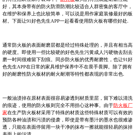
好，其本身带有的防火防滑防潮比较适合人群密集的客厅中，
在维护和保养上也比较简单，可以说是用作家庭装修最好的板
材。下面让91好色先生APP一起看看使用防火板有哪些好处.
通常防火板的表面耐磨层都是经过特殊处理的，并且有相当高
的硬度。即使用一些比较硬的好色先生污黄成人污硬物去刮去
磨一时间很难留下刮痕。同步防火板的优秀耐磨性，也让91好
色先生APP在日常的家具维护保养中不在畏手畏脚。除了拥有
好的耐磨性防火板材的耐火耐潮等特性都表现的非常出色.
一般油渍掉在原材表面很容易渗透到材质里层，留下难以清洗
的痕迹，使用的防火板则完全不用担心这种事。由于
防火板厂
家
在生产防火板材采用了特殊的材质这些特殊材质可以有效的
预防各种油渍和污渍的侵袭，即使是带有墨汁的墨水也很难渗
透，只能在表面停留用一块干净的抹布一擦就能很轻易的抹掉
表面上的污渍.