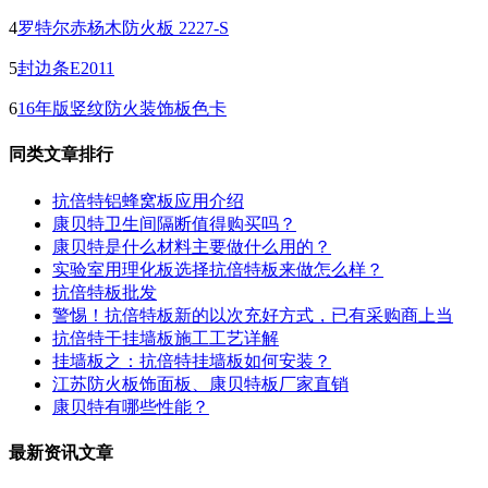
4
罗特尔赤杨木防火板 2227-S
5
封边条E2011
6
16年版竖纹防火装饰板色卡
同类文章排行
抗倍特铝蜂窝板应用介绍
康贝特卫生间隔断值得购买吗？
康贝特是什么材料主要做什么用的？
实验室用理化板选择抗倍特板来做怎么样？
抗倍特板批发
警惕！抗倍特板新的以次充好方式，已有采购商上当
抗倍特干挂墙板施工工艺详解
挂墙板之：抗倍特挂墙板如何安装？
江苏防火板饰面板、康贝特板厂家直销
康贝特有哪些性能？
最新资讯文章