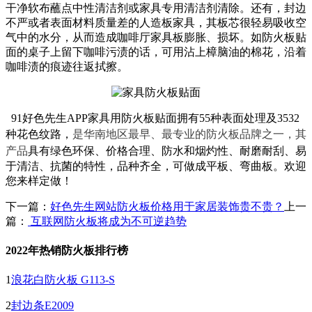
干净软布蘸点中性清洁剂或家具专用清洁剂清除。还有，封边
不严或者表面材料质量差的人造板家具，其板芯很轻易吸收空
气中的水分，从而造成咖啡厅家具板膨胀、损坏。如防火板贴
面的桌子上留下咖啡污渍的话，可用沾上樟脑油的棉花，沿着
咖啡渍的痕迹往返拭擦。
91好色先生APP家具用防火板贴面拥有55种表面处理及3532
种花色纹路，
是华南地区最早、最专业的防火板品牌之一，其
产品
具有绿色环保、价格合理、防水和烟灼性、耐磨耐刮、易
于清洁、抗菌的特性，品种齐全，可做成平板、弯曲板。欢迎
您来样定做！
下一篇：
好色先生网站防火板价格用于家居装饰贵不贵？
上一
篇：
互联网防火板将成为不可逆趋势
2022年热销防火板排行榜
1
浪花白防火板 G113-S
2
封边条E2009