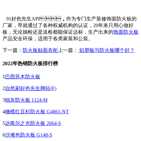
91好色先生APP，作为专门生产装修饰面防火板的
厂家，早就通过了各种权威机构的认证，20年来只用心做好
板，无论抽检还是送检都能保证达标，生产出来的
饰面防火板
产品安全环保，适用于各类家装和公装。
下一篇：
防火板贴面衣柜
上一篇：
铝塑板与防火板哪个好？
2022年热销防火板排行榜
1
巴西苏木防火板
2
自然刷好色先生网站(F)
3
钡灰防火板 1124-M
4
橄榄红豆杉防火板 G4861-NT
5
达喀尔之光防火板 2664-S
6
沙滩色防火板 G148-S