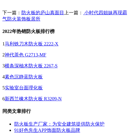
下一篇：
防火板的庐山真面目
上一篇：
小时代四姐妹再现霸
气防火装饰板居所
2022年热销防火板排行榜
1
马利铁刀木防火板 2222-X
2
神代茶色 G2713-MF
3
横条深柚木防火板 2267-S
4
素色沉静蓝防火板
5
实验室台面理化板
6
新西兰橡木防火板 R3209-N
同类文章排行
防火板生产厂家：为安全建筑提供防火保护
91好色先生APP饰面防火板品牌