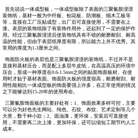
首先说说一体成型板，一体成型板除了表面的三聚氰胺浸渍
装饰纸，基材一般为中纤板、刨花板、防潮板、细木工板等
等，直接在工厂压贴成型，出厂后可直接使用，不需要在上
漆。表层的装饰纸除了有装饰作用外，还起到了一定的保护作
用。经过三聚氰胺浸渍后使装饰纸具有不错的耐磨耐刮、耐高
温的性能，但由于表层纸厚度有限，所以能力上并不优秀。其
常用的厚度为1-3厘米之间。
饰面防火板的表层也是三聚氰胺浸渍的装饰纸，不过并不是
直接和基材压合，而是配上多层牛皮纸，在高温高压的环境中
压合，形成一种厚度在0.6-1.5mm之间的贴面饰面板材。在使
用时才贴于基材表面。饰面防火板的强度很高，耐磨耐刮、耐
用性能相比一体成型板的饰面要强上许多，在正常使用的情况
之下能够达到15-20年的使用寿命。
三聚氰胺饰面板的主要好处有：1、饰面效果多样可控，主要
可以分为好色先生网站、纯色、石纹、布纹、艺术定制等几个
大类，数千种小款；2、面油漆，更环保，安装后可直接使
用，不需要再二次上漆，更加环保，还可以缩短工期节约人工
成本。