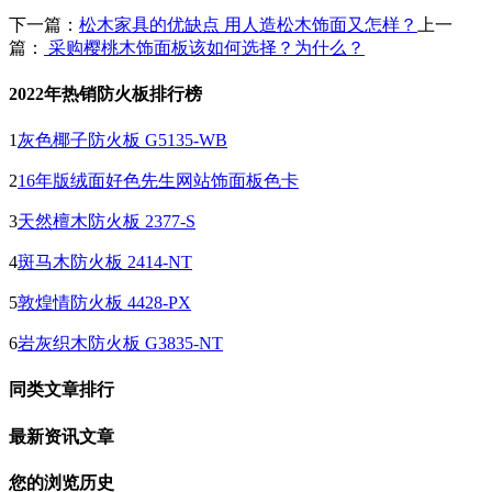
下一篇：
松木家具的优缺点 用人造松木饰面又怎样？
上一
篇：
采购樱桃木饰面板该如何选择？为什么？
2022年热销防火板排行榜
1
灰色椰子防火板 G5135-WB
2
16年版绒面好色先生网站饰面板色卡
3
天然檀木防火板 2377-S
4
斑马木防火板 2414-NT
5
敦煌情防火板 4428-PX
6
岩灰织木防火板 G3835-NT
同类文章排行
最新资讯文章
您的浏览历史