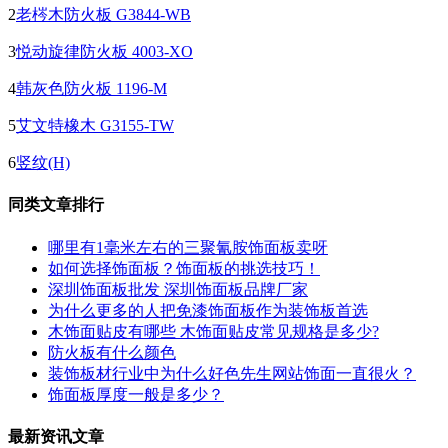
2
老梣木防火板 G3844-WB
3
悦动旋律防火板 4003-XO
4
韩灰色防火板 1196-M
5
艾文特橡木 G3155-TW
6
竖纹(H)
同类文章排行
哪里有1毫米左右的三聚氰胺饰面板卖呀
如何选择饰面板？饰面板的挑选技巧！
深圳饰面板批发 深圳饰面板品牌厂家
为什么更多的人把免漆饰面板作为装饰板首选
木饰面贴皮有哪些 木饰面贴皮常见规格是多少?
防火板有什么颜色
装饰板材行业中为什么好色先生网站饰面一直很火？
饰面板厚度一般是多少？
最新资讯文章