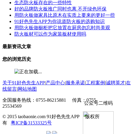
生态防火板存在的一些特性
好的品牌防火板推广同时也离 不开绿色环保
用防火板做家具比原木在实质上要来的更好一些
91好色先生APP为你说道防火板的选购知识
用防火板做橱柜把它放置在厨房勿忘时尚美观
防火板材可以作为家装板材使用吗
最新资讯文章
您的浏览历史
关于91好色先生APP
|
产品中心
|
服务承诺
|
工程案例
|
诚聘英才
|
在
线留言
|
网站地图
全国服务热线：0755-86215881 传真：0755-
公众号二维码
25534569
© 2015 taobaonie.com 91好色先生APP 版权所
有
粤ICP备31533325号