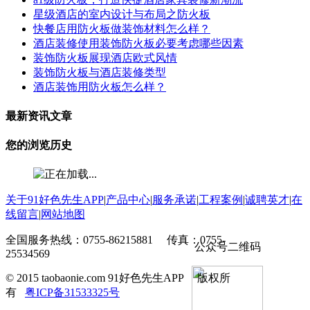
星级酒店的室内设计与布局之防火板
快餐店用防火板做装饰材料怎么样？
酒店装修使用装饰防火板必要考虑哪些因素
装饰防火板展现酒店欧式风情
装饰防火板与酒店装修类型
酒店装饰用防火板怎么样？
最新资讯文章
您的浏览历史
关于91好色先生APP
|
产品中心
|
服务承诺
|
工程案例
|
诚聘英才
|
在
线留言
|
网站地图
全国服务热线：0755-86215881 传真：0755-
公众号二维码
25534569
© 2015 taobaonie.com 91好色先生APP 版权所
有
粤ICP备31533325号