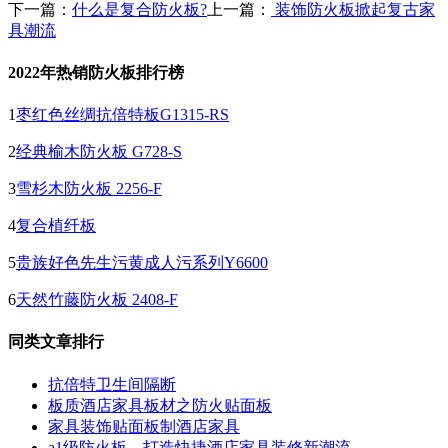
下一篇：
什么是复合防火板?
上一篇：
装饰防火板掀起复古家
具潮流
2022年热销防火板排行榜
1
枣红色丝绸抗倍特板G1315-RS
2
经典榆木防火板 G728-S
3
雪杉木防火板 2256-F
4
复合植纤板
5
贵族好色先生污黄成人污系列Y6600
6
天然竹藤防火板 2408-F
同类文章排行
抗倍特卫生间隔断
板质酒店家具板材之防火贴面板
家具装饰贴面板制酒店家具
a1级防火板，打造快捷酒店家具装修新潮流