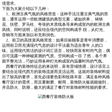
境需求。
下面为大家介绍以下几种：
1、欧洲古典气氛的风格营造：这种手法注重古典气氛的营
造，通常运用一些欧洲建筑的典型元素，诸如拱券 、铸铁
花、扶壁、罗马柱、夸张的木质线条等来构成室内的欧洲古典
风情。同时说明，还应结合现代的空间构成手 段，从灯光、
音晌等方面来加以补充和润色。
2、前卫的高技派风格营造：如果目标顾客是青年消费群，
运用前卫而充满现代气息的设计手法最为适合青年 人的口
味。运用现代简洁的设计词汇语言，轻快而富有时尚气息，偶
尔可流露一种神秘莫测的气质。空间构成一目 了然，各个界
面平整光洁，巧妙运用各种灯光构成室内温馨时尚的气氛。
西餐厅的装饰特征总的来说明，富有异域情调，设计语言上
要结合近现代西方的装饰流派而灵活运用。这就对装饰材料提
出了较高的要求，首先必须要色彩和纹路丰富，满足各种风格
餐厅设计的需求，而且要耐磨、耐用，装饰防火板就能做到，
并且防火、防潮，极大的满足了餐厅对装饰材料性能的要求。