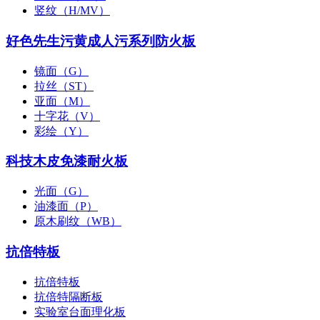
竖纹（H/MV）
好色先生污黄成人污系列防火板
镜面（G）
拉丝（ST）
亚面（M）
十字花（V）
彩绘（Y）
科技木皮免漆耐火板
光面（G）
油漆面（P）
原木刷纹（WB）
抗倍特板
抗倍特板
抗倍特隔断板
实验室台面理化板