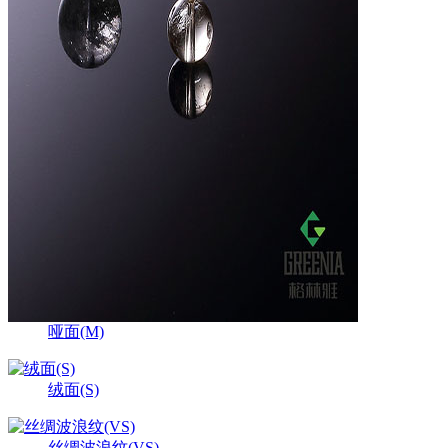
哑面(M)
绒面(S)
丝绸波浪纹(VS)