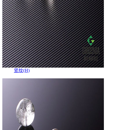
竖纹(H)