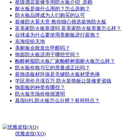
星级酒店装修专用防火板介绍_选购
耐火板是做什么用的？怎么选购？
防火板品牌成为人们购买的认可
装修防火莫大意 教你细心挑选装饰防火板
富美家防火板靠谱吗 富美家防火板质量怎么样？
台球桌为什么要使用美耐板进行装饰？
东海缤纷天地
美耐板会散发出甲醛吗？
饰面防火板适用于哪些空间？
酚醛树脂防火板厂家酚醛树脂耐火板怎么样？
防火板价格与它的质量成正比吗？
装饰选板材环保是关键防火板材受热捧
学区房价月涨百万 防火装饰板让装修更省钱
饰面板的种类有哪些？
防火板市场价格很透明
真假HPL防火板怎么分辨？有何特点？
最新产品
更多>>
优雅皮纹(XO)