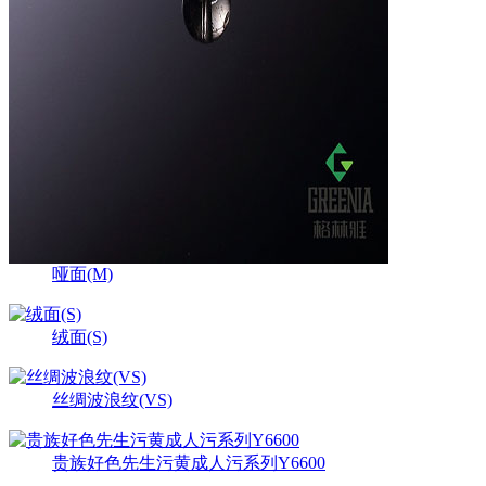
哑面(M)
绒面(S)
丝绸波浪纹(VS)
贵族好色先生污黄成人污系列Y6600