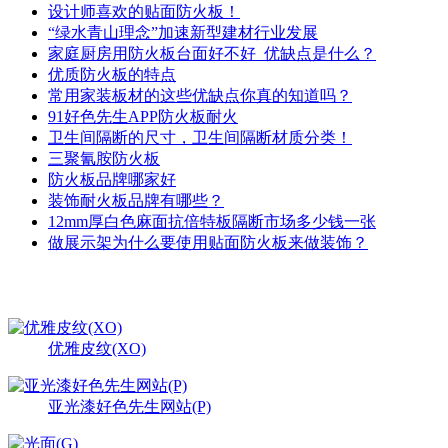
设计师喜欢的贴面防火板！
“绿水青山理念”加速新型建材行业发展
家庭厨房用防火板台面好不好_优缺点是什么？
优质防火板的特点
常用家装板材的这些优缺点你真的知道吗？
91好色先生APP防火板耐火
卫生间隔断的尺寸，卫生间隔断材质分类！
三聚氰胺防火板
防火板品牌哪家好
装饰耐火板品牌有哪些？
12mm厚白色麻面抗倍特板隔断市场多少钱一张
做展示架为什么要使用贴面防火板来做装饰？
最新产品
更多>>
优雅皮纹(XO)
亚光漆好色先生网站(P)