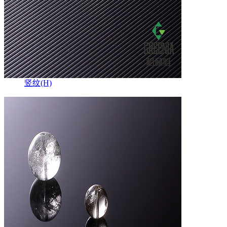
竖纹(H)