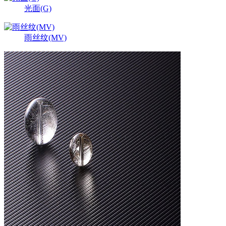
光面(G)
雨丝纹(MV)