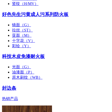
竖纹（H/MV）
好色先生污黄成人污系列防火板
镜面（G）
拉丝（ST）
亚面（M）
十字花（V）
彩绘（Y）
科技木皮免漆耐火板
光面（G）
油漆面（P）
原木刷纹（WB）
封边条
热销产品