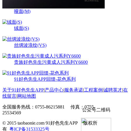
哑面(M)
绒面(S)
丝绸波浪纹(VS)
贵族好色先生污黄成人污系列Y6600
91好色先生APP回馈-花色系列
关于91好色先生APP
|
产品中心
|
服务承诺
|
工程案例
|
诚聘英才
|
在
线留言
|
网站地图
全国服务热线：0755-86215881 传真：0755-
公众号二维码
25534569
© 2015 taobaonie.com 91好色先生APP 版权所
有
粤ICP备31533325号