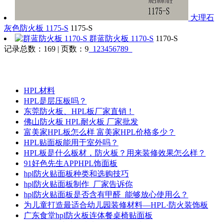
大理石
灰色防火板 1175-S
1175-S
群蓝防火板 1170-S
1170-S
记录总数：169 | 页数：9
1
2
3
4
5
6
7
8
9
资讯
更多>>
HPL材料
HPL是层压板吗？
东莞防火板、HPL板厂家直销！
佛山防火板 HPL耐火板 厂家批发
富美家HPL板怎么样 富美家HPL价格多少？
HPL贴面板能用于室外吗？
HPL板是什么板材，防火板？用来装修效果怎么样？
91好色先生APPHPL饰面板
hpl防火贴面板种类和选购技巧
hpl防火贴面板制作_厂家告诉你
hpl防火贴面板是否含有甲醛_能够放心使用么？
为儿童打造最适合幼儿园装修材料—HPL·防火装饰板
广东食堂hpl防火板连体餐桌椅贴面板