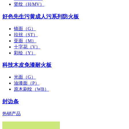
竖纹（H/MV）
好色先生污黄成人污系列防火板
镜面（G）
拉丝（ST）
亚面（M）
十字花（V）
彩绘（Y）
科技木皮免漆耐火板
光面（G）
油漆面（P）
原木刷纹（WB）
封边条
热销产品