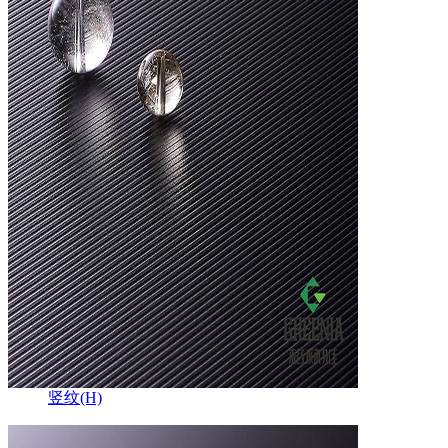
竖纹(H)