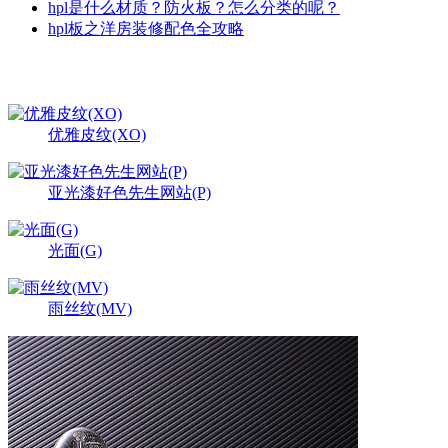
hpl是什么材质？防火板？怎么分类的呢？
hpl板之洋房装修配色全攻略
最新产品
更多>>
优雅皮纹(XO)
亚光漆好色先生网站(P)
光面(G)
雨丝纹(MV)