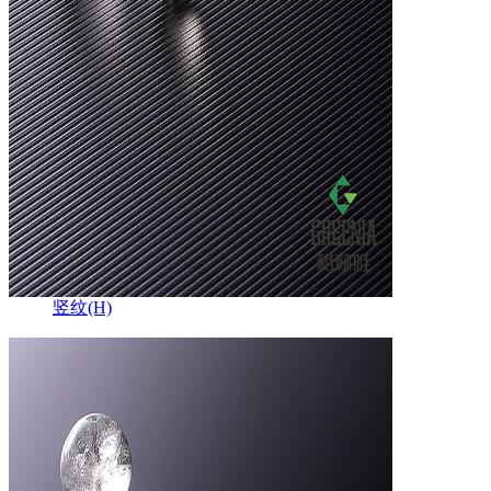
竖纹(H)