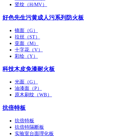
竖纹（H/MV）
好色先生污黄成人污系列防火板
镜面（G）
拉丝（ST）
亚面（M）
十字花（V）
彩绘（Y）
科技木皮免漆耐火板
光面（G）
油漆面（P）
原木刷纹（WB）
抗倍特板
抗倍特板
抗倍特隔断板
实验室台面理化板