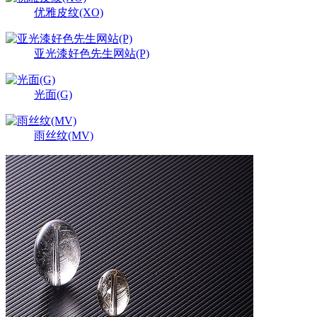
优雅皮纹(XO)
亚光漆好色先生网站(P)
光面(G)
雨丝纹(MV)