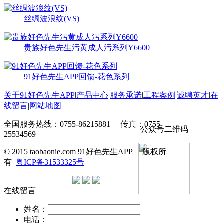
丝绸波浪纹(VS)
贵族好色先生污黄成人污系列Y6600
91好色先生APP回馈-花色系列
关于91好色先生APP
|
产品中心
|
服务承诺
|
工程案例
|
诚聘英才
|
在
线留言
|
网站地图
全国服务热线：0755-86215881 传真：0755-
公众号二维码
25534569
© 2015 taobaonie.com 91好色先生APP 版权所
有
粤ICP备31533325号
在线留言
姓名：
电话：