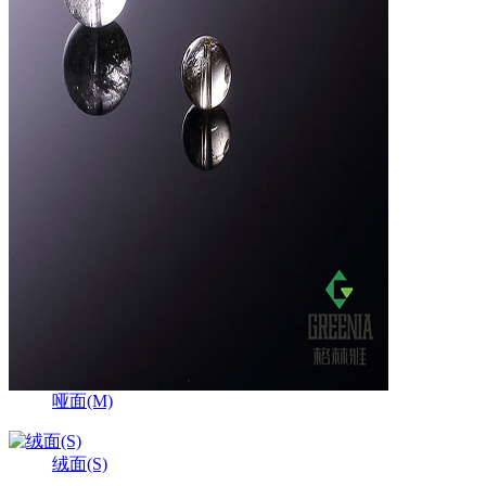
哑面(M)
绒面(S)