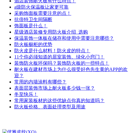
酒店装饰耐火板有什么特点！
a级防火保温板让家更可靠
采购饰面板需要注意的点！
抗倍特卫生间隔断
饰面板是什么！
星级酒店装修专用防火板介绍_选购
保温装饰一体板在储存和使用中需要注意哪些？
防火板橱柜的优势
防火皮是什么材料！防火皮的特点！
11个你必须知道的居室装饰、绿化小窍门！
装饰防火板环保吗？装饰防火板的一些特点！
耐火板在建材市场上为什么很受好色先生黄的APP的欢
迎？
常用的内墙涂料有哪些？
表面层装饰市场上耐火板多少钱一张？
冬至快乐！
常用家装板材的这些优缺点你真的知道吗？
防火板价格、表面处理类型及用途
最新产品
更多>>