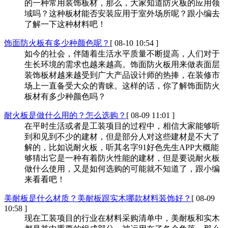
的一种常用装饰板材，那么，大家知道防火板的应用领
域吗？这种板材能否安装应用于室外场所呢？跟小编去
了解一下这种材料吧！
饰面防火板有多少种颜色呢？
[ 08-10 10:54 ]
如今的社会，伴随着生活水平质量不断提高，人们对于
生长环境的需求也越来越高。饰面防火板用来做表面层
装饰板材越来越受到广大产品设计师的热捧，在装修市
场上一直备受大众的青睐。这样的话，你了解饰面防火
板材有多少种颜色吗？
耐火板是做什么用的？怎么选购？
[ 08-09 11:01 ]
在平时生活或者是工装项目的过程中，相信大家能够听
到和见到不少的建材，但是部分人对这些建材是不大了
解的，比如说耐火板，听其名字91好色先生APP大概能
够猜出它是一种有着防火性能的建材，但是要说耐火板
做什么使用，又是如何选购的可能就不知道了，跟小编
来看看吧！
美耐板是什么材质？美耐板跟实木哪款材料装饰好？
[ 08-09
10:58 ]
现在工装项目的行业在材料采购清单中，美耐板和实木