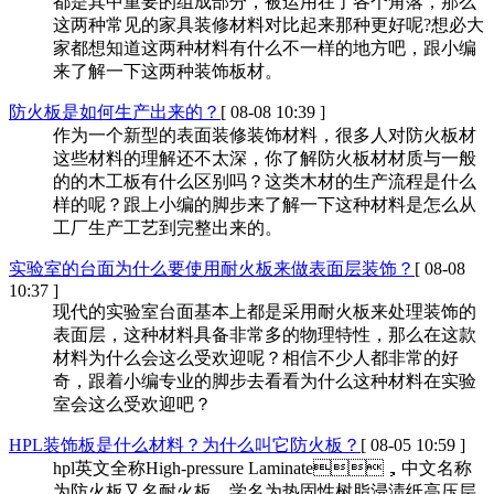
都是其中重要的组成部分，被运用在了各个角落，那么
这两种常见的家具装修材料对比起来那种更好呢?想必大
家都想知道这两种材料有什么不一样的地方吧，跟小编
来了解一下这两种装饰板材。
防火板是如何生产出来的？
[ 08-08 10:39 ]
作为一个新型的表面装修装饰材料，很多人对防火板材
这些材料的理解还不太深，你了解防火板材材质与一般
的的木工板有什么区别吗？这类木材的生产流程是什么
样的呢？跟上小编的脚步来了解一下这种材料是怎么从
工厂生产工艺到完整出来的。
实验室的台面为什么要使用耐火板来做表面层装饰？
[ 08-08
10:37 ]
现代的实验室台面基本上都是采用耐火板来处理装饰的
表面层，这种材料具备非常多的物理特性，那么在这款
材料为什么会这么受欢迎呢？相信不少人都非常的好
奇，跟着小编专业的脚步去看看为什么这种材料在实验
室会这么受欢迎吧？
HPL装饰板是什么材料？为什么叫它防火板？
[ 08-05 10:59 ]
hpl英文全称High-pressure Laminate，中文名称
为防火板又名耐火板，学名为热固性树脂浸渍纸高压层