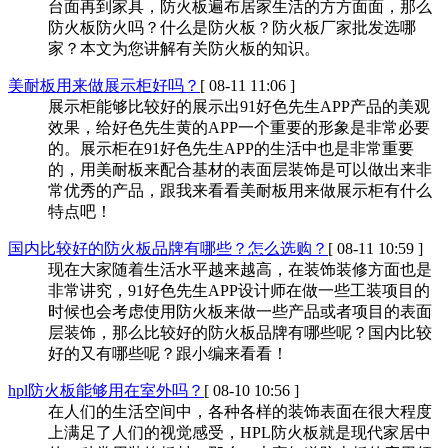
台面再到家具，防火板遍布居家生活的方方面面，那么
防火板防火吗？什么是防火板？防火板厂家批发选哪
家？本文为您讲解有关防火板的知识。
美耐板用来做展示柜好吗？
[ 08-11 11:06 ]
展示柜能够比较好的展示出91好色先生APP产品的美观
效果，给好色先生黄的APP一个重要的形象是非常必要
的。展示柜在91好色先生APP的生活中也是非常重要
的，用美耐板来配合基材的表面层装饰是可以做出来非
常优秀的产品，跟我来看看美耐板用来做展示柜有什么
特点吧！
国内比较好的防火板品牌有哪些？怎么选购？
[ 08-11 10:59 ]
现在大家随着生活水平越来越高，在装饰装修方面也是
非常讲究，91好色先生APP设计师在做一些工装项目的
时候也会考虑使用防火板来做一些产品或者项目的表面
层装饰，那么比较好的防火板品牌有哪些呢？国内比较
好的又有哪些呢？跟小编来看看！
hpl防火板能够用在室外吗？
[ 08-10 10:56 ]
在人们的生活空间中，各种各样的装饰表面在很大程度
上满足了人们的视觉感受，HPL防火板就是现代家居中