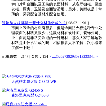
种门片和台面以及工装的表面材料，从客厅橱柜、卧室
衣柜、厨房、卫浴及台面皆适用，另外，美耐板是非常
薄的，需要配合基材来配合使用。
装饰防火板都是一些什么材质做成的？
[ 08-02 11:01 ]
市面上装饰的材料有很多，但是饰面防火板这种专业处
理表面的材料又很少，这款材料在设计师、装饰公司、
业主面前是非常受欢迎的一种建材，那么大家了解这款
材料是由什么组成的吗，相信很多人不了解，跟小编来
了解一下吧！
记录总数：2147 | 页数：154
<...
25
26
27
28
29
30
31
32
33
34
...>
热销产品
更多>>
天然梣木防火板 G3843-WB
克洛里克灰梨 G2456-S