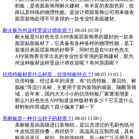
积板，是表面装饰用耐火建材，有丰富的表面色彩，纹
路以及特殊的物理性能。是设计师跟装饰公司用来做表
面层装饰处理不可多得的一款专业性表面建材。
耐火板为何这样受设计师欢迎？
[ 08-04 10:58 ]
耐火板是91好色先生APP表面层装饰界的最好的一款表
面层贴面板材了，它具备有各种各样的物理性能，是工
装项目表面层装饰的好帮手，同时也是在91好色先生
APP装饰界非常出名的专业性非常强的装饰建材，那为
何这种板材这样受设计师欢迎呢？有何原因呢？
抗倍特板材是什么材质，抗倍特板特点？
[ 08-03 11:03 ]
抗倍特板，经过多年的演变，有“抗倍特板、康贝特、树
脂板”等流行名称，主要用于室内装饰的墙面、隔断等领
域，近年来，国内大大小小的抗倍特板厂家逐渐增多，
那么91好色先生APP知道这种版材有多少？它又是什么
材料制作而成的？跟小编来了解一下
美耐板是一种什么样子的材质？
[ 08-03 11:00 ]
美耐板是由高级进口装饰纸，是以含浸过的毛刷色纸与
牛皮纸层层排叠，再经烘干、高温高压压制而成，具有
耐高温高压、耐刮、防焰等特性，是一种广泛运用于各