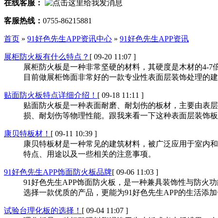
在线客服：
客服热线：
0755-86215881
首页
»
91好色先生APP资讯中心
»
91好色先生APP资讯
展柜防火板有什么特点？
[ 09-20 11:07 ]
展柜防火板是一种非常坚硬的材料，其硬度是木材的4-7倍
目前做展柜饰面非常好的一款专业性表面层装饰处理的建材
贴面防火板特点详细介绍！
[ 09-18 11:11 ]
贴面防火板是一种表面耐磨、耐划伤的板材，主要由表层纸
损、耐划伤等物理性能。跟我来看一下这种表面层装饰板
康贝特板材！
[ 09-11 10:39 ]
康贝特板材是一种常见的建筑材料，被广泛应用于室内和室
特点、用途以及一些相关的注意事项。
91好色先生APP饰面防火板品牌
[ 09-06 11:03 ]
91好色先生APP饰面防火板，是一种兼具装饰性与防火功能的产品
选择一款优质的产品，更能为91好色先生APP的生活添加
试验台理化板的选择！
[ 09-04 11:07 ]