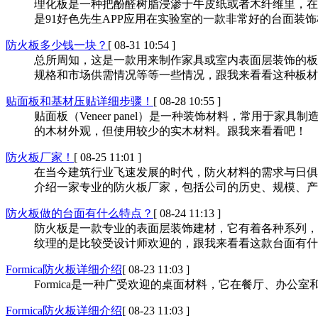
理化板是一种把酚醛树脂浸渗于牛皮纸或者木纤维里，在高
是91好色先生APP应用在实验室的一款非常好的台面装饰板材
防火板多少钱一块？
[ 08-31 10:54 ]
总所周知，这是一款用来制作家具或室内表面层装饰的板材
规格和市场供需情况等等一些情况，跟我来看看这种板材卖
贴面板和基材压贴详细步骤！
[ 08-28 10:55 ]
贴面板（Veneer panel）是一种装饰材料，常
的木材外观，但使用较少的实木材料。跟我来看看吧！
防火板厂家！
[ 08-25 11:01 ]
在当今建筑行业飞速发展的时代，防火材料的需求与日俱增
介绍一家专业的防火板厂家，包括公司的历史、规模、
防火板做的台面有什么特点？
[ 08-24 11:13 ]
防火板是一款专业的表面层装饰建材，它有着各种系列，比
纹理的是比较受设计师欢迎的，跟我来看看这款台面有什
Formica防火板详细介绍
[ 08-23 11:03 ]
Formica是一种广受欢迎的桌面材料，它在餐厅、办
Formica防火板详细介绍
[ 08-23 11:03 ]