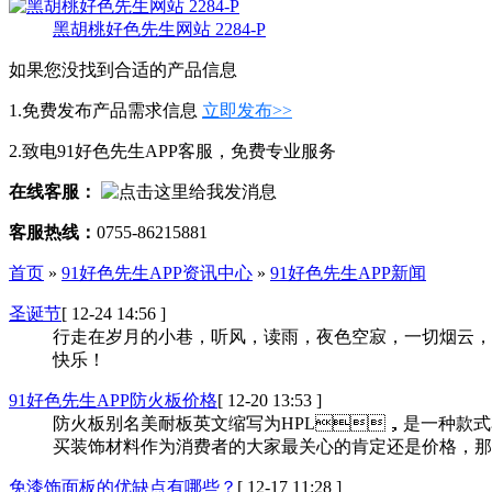
黑胡桃好色先生网站 2284-P
如果您没找到合适的产品信息
1.免费发布产品需求信息
立即发布>>
2.致电91好色先生APP客服，免费专业服务
在线客服：
客服热线：
0755-86215881
首页
»
91好色先生APP资讯中心
»
91好色先生APP新闻
圣诞节
[ 12-24 14:56 ]
行走在岁月的小巷，听风，读雨，夜色空寂，一切烟云
快乐！
91好色先生APP防火板价格
[ 12-20 13:53 ]
防火板别名美耐板英文缩写为HPL，是一种款式花色多样
买装饰材料作为消费者的大家最关心的肯定还是价格，那么
免漆饰面板的优缺点有哪些？
[ 12-17 11:28 ]