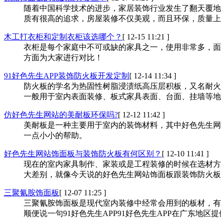
随着中国科学技术的进步，家居装饰行业发生了翻天覆地的变化
质有很高的追求，房屋装修不仅美观，而且环保，质量上乘
木工打衣柜和定制衣柜该选哪个？
[ 12-15 11:21 ]
衣柜是每个家庭中不可或缺的家具之一，使用非常多，面
方面为大家进行对比！
91好色先生APP装饰防火板开发定制
[ 12-14 11:34 ]
防火板的学名为热固性树脂浸渍纸高压层积板，又名耐火板
一般用于室内表面装修、板式家具表面、台面、
仿好色先生网站的美耐板环保吗?
[ 12-12 11:42 ]
美耐板是一种主要用于室内的装饰材料，其中好色先生网
一点小小的帮助。
好色先生网站饰面板与装饰防火板有何区别？
[ 12-10 11:41 ]
现在的室内家具制作、家装或是工程装修的时候在选材方面
大差别，就像今天说的好色先生网站饰面板跟装饰防火板
三聚氰胺饰面板
[ 12-07 11:25 ]
三聚氰胺饰面板是现代室内装修中经常会用到的板材，有厚
顺便说一句91好色先生APP91好色先生APP在广东地区提