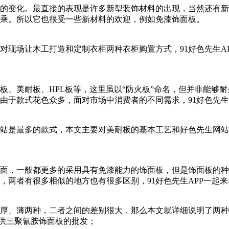
。最直接的表现是许多新型装饰材料的出现，当然还有新的功能
。所以它也很受一些新材料的欢迎，例如免漆饰面板。
对现场让木工打造和定制衣柜两种衣柜购置方式，91好色先生APP小编在这
、美耐板、HPL板等，这里虽以“防火板”命名，但并非
挂墙等地由于款式花色众多，面对市场中消费者的不同需求，91好
站是最多的款式，本文主要对美耐板的基本工艺和好色先生网
，一般都更多的采用具有免漆能力的饰面板，但是饰面板的
，两者有很多相似的地方也有很多区别，91好色先生APP一起来看
、薄两种，二者之间的差别很大，那么本文就详细说明了两种三聚
供三聚氰胺饰面板的批发；