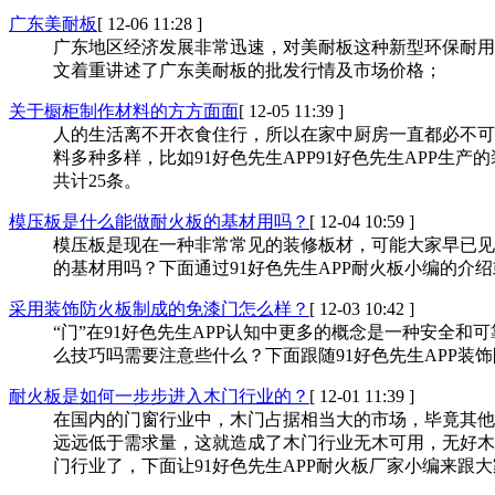
广东美耐板
[ 12-06 11:28 ]
广东地区经济发展非常迅速，对美耐板这种新型环保耐用的装饰
文着重讲述了广东美耐板的批发行情及市场价格；
关于橱柜制作材料的方方面面
[ 12-05 11:39 ]
人的生活离不开衣食住行，所以在家中厨房一直都必不可少
料多种多样，比如91好色先生APP91好色先生APP生产
共计25条。
模压板是什么能做耐火板的基材用吗？
[ 12-04 10:59 ]
模压板是现在一种非常常见的装修板材，可能大家早已见过甚
的基材用吗？下面通过91好色先生APP耐火板小编的介绍或
采用装饰防火板制成的免漆门怎么样？
[ 12-03 10:42 ]
“门”在91好色先生APP认知中更多的概念是一种安全和可靠
么技巧吗需要注意些什么？下面跟随91好色先生APP装饰
耐火板是如何一步步进入木门行业的？
[ 12-01 11:39 ]
在国内的门窗行业中，木门占据相当大的市场，毕竟
远远低于需求量，这就造成了木门行业无木可用，无
门行业了，下面让91好色先生APP耐火板厂家小编来跟大