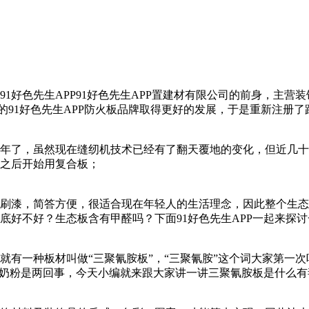
1好色先生APP91好色先生APP置建材有限公司的前身，主营装饰耐火
的91好色先生APP防火板品牌取得更好的发展，于是重新注册了
了，虽然现在缝纫机技术已经有了翻天覆地的变化，但近几
之后开始用复合板；
刷漆，简答方便，很适合现在年轻人的生活理念，因此整个生态板
？生态板含有甲醛吗？下面91好色先生APP一起来探讨一下
有一种板材叫做“三聚氰胺板”，“三聚氰胺”这个词大家第一次
粉是两回事，今天小编就来跟大家讲一讲三聚氰胺板是什么有毒吗