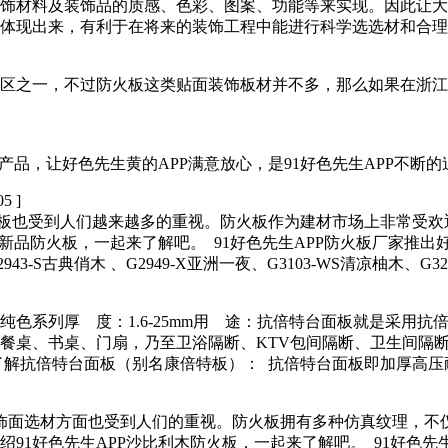
饰品的质感、色彩、图案、功能等来实现。因此让大家熟悉装
充分体现出来，有利于在将来的装饰工程中能进行科学选选材和合理施工
区之一，不过防火板这类贴面装饰板材并不多，那么如果在浙
产品，让好色先生黄的APP满意放心，是91好色先生APP不断的追
05 ]
火板也受到人们越来越多的重视。防火板作为建材市场上非常受欢迎
新品防火板，一起来了解吧。 91好色先生APP防火板厂家推出好
、G2943-S古典俏木 、G2949-X亚洲一夜、G3103-WS清凉柚木、G
色系列厚 度：1.6-25mm用 途：抗倍特台面板就是采用
、书桌、门扇，乃至卫浴隔断、KTV包间隔断、卫生间隔断、洗手
。 了解抗倍特台面板（别名康倍特板）： 抗倍特台面板即加厚高压耐
材方面也受到人们的重视。防火板拥有多种仿真纹理，不仅环保
好色先生APP沙比利木防火板，一起来了解吧。 91好色