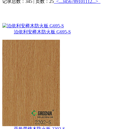
记录总数：345 | 页数：25
<...
3
4
5
6
7
8
9
10
11
12
...>
热销产品
泊依利安榉木防火板 G695-S
亚热带橡木防火板 2202-S