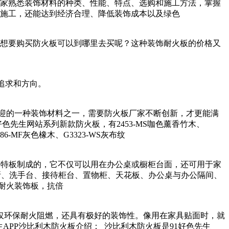
饰材料的种类、性能、特点、选购和施工方法，掌握
，还能达到经济合理、降低装饰成本以及绿色
江想要购买防火板可以到哪里去买呢？这种装饰耐火板的价格又
求和方向。
的一种装饰材料之一，需要防火板厂家不断创新，才更能满
色先生网站系列新款防火板，有2453-MS咖色薰香竹木、
3286-MF灰色橡木、G3323-WS灰布纹
抗倍特板制成的，它不仅可以用在办公桌或橱柜台面，还可用于家
台、接待柜台、置物柜、天花板、办公桌与办公隔间、
火装饰板，抗倍
耐火阻燃，还具有极好的装饰性。像用在家具贴面时，就
先生APP沙比利木防火板介绍： 沙比利木防火板是91好色先生