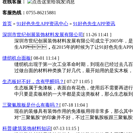
在线客服：
客服热线：
0755-86215881
首页
»
91好色先生APP资讯中心
»
91好色先生APP资讯
深圳市世纪创展装饰材料发展有限公司
[ 11-26 11:41 ]
深圳市世纪创展装饰材料发展有限公司成立于2005年，是9
生APP，在2015年的时候为了让91好色先生APP
缝纫机台面板
[ 08-01 11:14 ]
缝纫机出现于第一次工业革命时期，到现在已经过去几百年
过做台面的材料种类换了好几代，最开始用的是实木板，
生态板好不好，含有甲醛吗？
[ 07-27 11:05 ]
生态板属于免漆板，表面自有花色，使用后不需要再进行
中只要是卖板材的一大半都是卖这类板材，那么生态板到底好不好
三聚氰胺板是什么有毒吗？
[ 07-18 11:04 ]
现在的装修具有装饰作用的免漆板用得非常多，那么其中就
对“三聚氰胺”的印象并不好，不过三聚氰胺板跟三聚氰胺奶
科普|建筑装饰材料知识
[ 07-13 11:15 ]