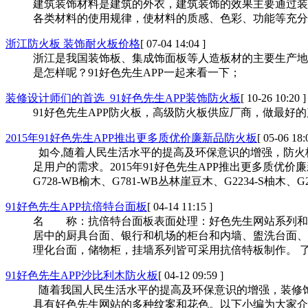
建筑装饰材料是建筑的外衣，建筑装饰的效果主要通过装饰材料及装
各类材料的使用规律，使材料的质感、色彩、功能等
浙江防火板 装饰耐火板价格
[ 07-04 14:04 ]
浙江是我国装饰板、集成饰面板等人造板材的主要生产地
是怎样呢？91好色先生APP一起来看一下；
装修设计师们的首选_91好色先生APP装饰防火板
[ 10-26 10:20 ]
91好色先生APP防火板，高级防火板供应厂商，做最好的
2015年91好色先生APP推出更多质优价廉新品防火板
[ 05-06 18:
如今,随着人民生活水平的提高及环保意识的增强，防
足用户的需求。2015年91好色先生APP推出更多质优价廉
G728-WB榆木、G781-WB丛林崖豆木、G2234-S柚木
91好色先生APP抗倍特台面板
[ 04-14 11:15 ]
名 称：抗倍特台面板表面处理：好色先生网站系列和纯
居中的厨具台面、银行和机场的柜台和内墙、盥洗台面、餐桌
理化台面，储物柜，挂墙系列皆可采用抗倍特板制作
91好色先生APP沙比利木防火板
[ 04-12 09:59 ]
随着我国人民生活水平的提高及环保意识的增强，装修饰面选
具有好色先生网站的多种纹案和花色。以下小编为大家介绍91