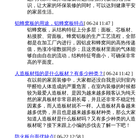
识，让大家的环保装修的同时，可以达到健康平安
的家居生活。
铝蜂窝板的用途，铝蜂窝板特点
[ 06-24 11:47 ]
铝蜂窝板，从结构特征上分多层：面板、芯板材、
粘接胶、背面板。蜂窝铝板的生产工艺流程，全部
都是在加工厂内进行，因铝皮和蜂窝间的高热传递
值，热涨冷缩数据同步；且这类板材里面的气体能
够自由自在的流动，结构特征弯曲小，可确保非常
高的平面度。
人造板材指的是什么板材？有多少种类？
[ 06-24 11:42 ]
在以前的家居装修中，大家都还没自我意识到室内
甲醛给人体造成的严重危害，在室内装修的时候都
较为最爱人造板材。是因为越来越多顾客认为纯天
然的家具板材非常容易长霉，并且还非常不稳定性
因素多，而人造板材就不一样。人造板材具备越来
越多优势，并且也是越来越多板材种类，那么大家
知道人造板材是什么板材吗？又有多少种类的人造
板材呢？接下来跟上小编的步伐去了解一下吧！
防火板台面优缺点
[ 06-22 12:58 ]