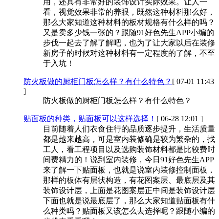
用，还具有非常好的装饰设计实际效果。让人一
看，视觉效果非常的养眼，既然这种材料那么好，
那么大家知道这种材料的板材规格有什么样的吗？
又是卖多少钱一张的？跟随91好色先生APP小编的
步伐一起去了解了解吧，也为了让大家以后在装修
新房子的时候对这种材料有一定程度的了解，不至
于入坑！
防火板做的厨柜门板怎么样？有什么特色？
[ 07-01 11:43
]
防火板做的厨柜门板怎么样？有什么特色？
贴面板的种类，贴面板可以这样选择！
[ 06-28 12:01 ]
目前随着人们衣食住行的品质逐步提升，生活质量
都是越来越高，可是室内装修确是较为繁杂的，找
工人，看工程项目以及选购装饰材料都是比较费时
间费精力的！说到室内装修，今日91好色先生APP
来了解一下贴面板，也就是说室内装修控制面板，
那样的板体有层状构造，有花图案层、最底层及其
装饰设计层，上面是花图案层正中间是装饰设计层
下面也就是说最底层了，那么大家知道贴面板有什
么种类吗？贴面板又该怎么去选择呢？跟随小编的