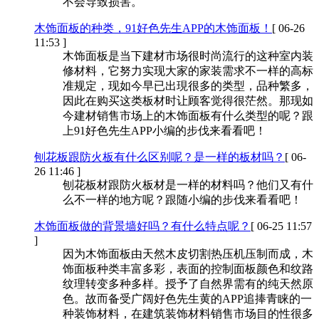
不会导致损害。
木饰面板的种类，91好色先生APP的木饰面板！
[ 06-26
11:53 ]
木饰面板是当下建材市场很时尚流行的这种室内装
修材料，它努力实现大家的家装需求不一样的高标
准规定，现如今早已出現很多的类型，品种繁多，
因此在购买这类板材时让顾客觉得很茫然。那现如
今建材销售市场上的木饰面板有什么类型的呢？跟
上91好色先生APP小编的步伐来看看吧！
刨花板跟防火板有什么区别呢？是一样的板材吗？
[ 06-
26 11:46 ]
刨花板材跟防火板材是一样的材料吗？他们又有什
么不一样的地方呢？跟随小编的步伐来看看吧！
木饰面板做的背景墙好吗？有什么特点呢？
[ 06-25 11:57
]
因为木饰面板由天然木皮切割热压机压制而成，木
饰面板种类丰富多彩，表面的控制面板颜色和纹路
纹理转变多种多样。授予了自然界需有的纯天然原
色。故而备受广阔好色先生黄的APP追捧青睐的一
种装饰材料，在建筑装饰材料销售市场目的性很多