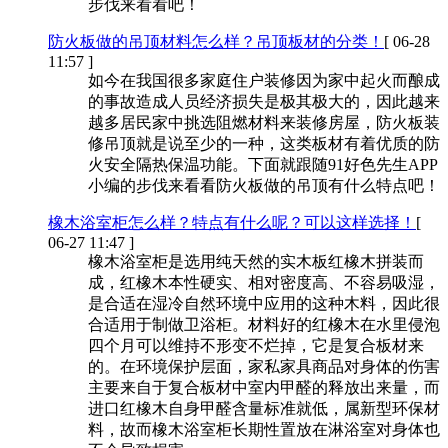
步伐来看看吧！
防火板做的吊顶材料怎么样？吊顶板材的分类！
[ 06-28
11:57 ]
如今在我国很多家庭住户装修因为家中起火而酿成
的事故造成人员经济损失是极其极大的，因此越来
越多居民家中挑选阻燃材料来装修房屋，防火板装
修吊顶就是说至少的一种，这类板材有着优质的防
火安全隔热保温功能。下面就跟随91好色先生APP
小编的步伐来看看防火板做的吊顶有什么特点吧！
橡木浴室柜怎么样？特点有什么呢？可以这样选择！
[
06-27 11:47 ]
橡木浴室柜是选用纯天然的实木板红橡木拼装而
成，红橡木本性硬实、相对密度高、不容易吸湿，
是合适在湿冷自然环境中应用的这种木料，因此很
合适用于制做卫浴柜。材料好的红橡木在水里侵泡
四个月可以维持不形变不烂掉，它是复合板材来
的。在环境保护层面，家私家具商品对身体的伤害
主要来自于复合板材中室内甲醛的释放出来量，而
进口红橡木自身甲醛含量标准就低，属新型环保材
料，故而橡木浴室柜长期性置放在淋浴室对身体也