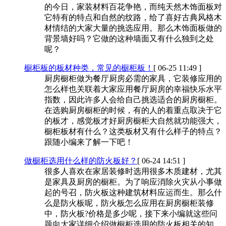
的今日，家装材料百花争艳，而纯天然木饰面板对
它特有的特点和自然的纹路，给了喜好古典风格木
材情结的大家大量的挑选应用。那么木饰面板做的
背景墙好吗？它做的这种墙面又有什么独到之处
呢？
橱柜板的板材种类，常见的橱柜板！
[ 06-25 11:49 ]
厨房橱柜做为餐厅厨房必需的家具，它装修应用的
怎么样也关联着大家应用餐厅厨房的幸福快乐水平
指数，因此许多人会给自己挑选适合的厨房橱柜。
在选购厨房橱柜的时候，有的人的着重点取决于它
的板才，感觉板才好厨房橱柜大自然就功能强大，
橱柜板材有什么？这类板材又有什么样子的特点？
跟随小编来了解一下吧！
做橱柜选用什么样的防火板好？
[ 06-24 14:51 ]
很多人喜欢在家居装修时选用很多木质建材，尤其
是家具及厨房的橱柜。为了响应消除火灾从小事做
起的号召，防火板这种建筑材料应运而生。那么什
么是防火板呢，防火板怎么应用在厨房橱柜装修
中，防火板?价格是多少呢，接下来小编就这些问
题向大家详细介绍做橱柜选用的防火板相关的知