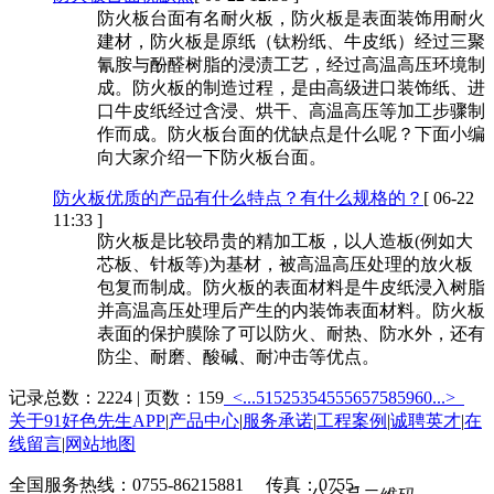
防火板台面有名耐火板，防火板是表面装饰用耐火
建材，防火板是原纸（钛粉纸、牛皮纸）经过三聚
氰胺与酚醛树脂的浸渍工艺，经过高温高压环境制
成。防火板的制造过程，是由高级进口装饰纸、进
口牛皮纸经过含浸、烘干、高温高压等加工步骤制
作而成。防火板台面的优缺点是什么呢？下面小编
向大家介绍一下防火板台面。
防火板优质的产品有什么特点？有什么规格的？
[ 06-22
11:33 ]
防火板是比较昂贵的精加工板，以人造板(例如大
芯板、针板等)为基材，被高温高压处理的放火板
包复而制成。防火板的表面材料是牛皮纸浸入树脂
并高温高压处理后产生的内装饰表面材料。防火板
表面的保护膜除了可以防火、耐热、防水外，还有
防尘、耐磨、酸碱、耐冲击等优点。
记录总数：2224 | 页数：159
<...
51
52
53
54
55
56
57
58
59
60
...>
关于91好色先生APP
|
产品中心
|
服务承诺
|
工程案例
|
诚聘英才
|
在
线留言
|
网站地图
全国服务热线：0755-86215881 传真：0755-