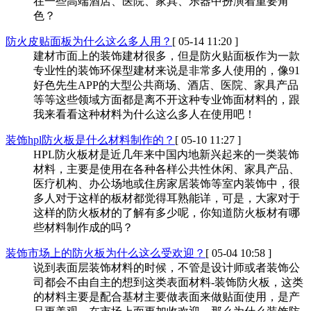
在一些高端酒店、医院、家具、乐器中扮演着重要角
色？
防火皮贴面板为什么这么多人用？
[ 05-14 11:20 ]
建材市面上的装饰建材很多，但是防火贴面板作为一款
专业性的装饰环保型建材来说是非常多人使用的，像91
好色先生APP的大型公共商场、酒店、医院、家具产品
等等这些领域方面都是离不开这种专业饰面材料的，跟
我来看看这种材料为什么这么多人在使用吧！
装饰hpl防火板是什么材料制作的？
[ 05-10 11:27 ]
HPL防火板材是近几年来中国内地新兴起来的一类装饰
材料，主要是使用在各种各样公共性休闲、家具产品、
医疗机构、办公场地或住房家居装饰等室内装饰中，很
多人对于这样的板材都觉得耳熟能详，可是，大家对于
这样的防火板材的了解有多少呢，你知道防火板材有哪
些材料制作成的吗？
装饰市场上的防火板为什么这么受欢迎？
[ 05-04 10:58 ]
说到表面层装饰材料的时候，不管是设计师或者装饰公
司都会不由自主的想到这类表面材料-装饰防火板，这类
的材料主要是配合基材主要做表面来做贴面使用，是产