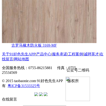
古罗马橡木防火板 3169-MF
关于91好色先生APP
|
产品中心
|
服务承诺
|
工程案例
|
诚聘英才
|
在
线留言
|
网站地图
全国服务热线：0755-86215881 传真：0755-
公众号二维码
25534569
© 2015 taobaonie.com 91好色先生APP 版权所
有
粤ICP备31533325号
在线留言