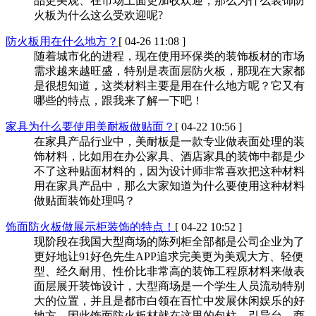
品更美观、在市场上面更加收欢迎，那么为什么装饰防
火板为什么这么受欢迎呢?
防火板用在什么地方？
[ 04-26 11:08 ]
随着城市化的进程，现在使用环保类的装饰板材的市场
需求越来越旺盛，特别是表面层防火板，那现在大家都
是很想知道，这类材料主要是用在什么地方呢？它又有
哪些的特点，跟我来了解一下吧！
家具为什么要使用美耐板做贴面？
[ 04-22 10:56 ]
在家具产品行业中，美耐板是一款专业做表面处理的装
饰材料，比如用在办公家具、酒店家具的装饰中都是少
不了这种贴面材料的，因为设计师非常喜欢把这种材料
用在家具产品中，那么大家知道为什么要使用这种材料
做贴面装饰处理吗？
饰面防火板做展示柜装饰的特点！
[ 04-22 10:52 ]
现阶段在我国大型商场的陈列柜全部都是公司企业为了
更好地让91好色先生APP追求完美更为美观大方、轻便
型、经久耐用、性价比非常高的装饰工程原材料来做表
面层展开装饰设计，大型商场是一个学生人员流动特别
大的位置，并且是都市白领在百忙中发展休闲娱乐的好
地方，因此饰面防火板材就在这里的包柱、引导台，商