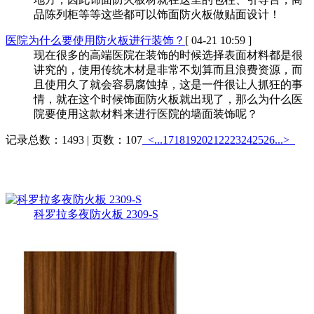
品陈列柜等等这些都可以饰面防火板做贴面设计！
医院为什么要使用防火板进行装饰？
[ 04-21 10:59 ]
现在很多的高端医院在装饰的时候选择表面材料都是很
讲究的，使用传统木材是非常不划算而且浪费资源，而
且使用久了就会容易腐蚀掉，这是一件很让人抓狂的事
情，就在这个时候饰面防火板就出现了，那么为什么医
院要使用这款材料来进行医院的墙面装饰呢？
记录总数：1493 | 页数：107
<...
17
18
19
20
21
22
23
24
25
26
...>
热销产品
更多>>
科罗拉多夜防火板 2309-S