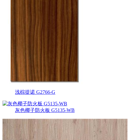
浅棕提诺 G2766-G
灰色椰子防火板 G5135-WB