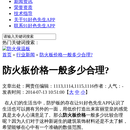
新闻资讯
荣誉资质
技术指导
关于91好色先生APP
联系91好色先生APP
热门关键词搜索：
首页
»
行业新闻
»
防火板价格一般多少合理?
防火板价格一般多少合理?
文章出处：
网责任编辑：1113,1114,1115,1116
作者：
人气：
-
发表时间：2014-07-13 10:51:00【
大
中
小
】
在人们的生活当中，防护板的存在让91好色先生APP认识了
生活也可以拥有另外的一面，用低价打造出来富丽堂皇的感觉
真是太令人心满意足了。那么
防火板价格
一般多少
比较合理
呢？因为人们对于这种新诞生的建筑装饰材料还是不太了解，
希望能够在心中有一个准确的数值范围。