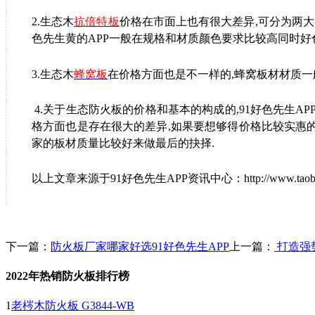
2.
生态木
抗
倍特板
价格在市面上也有很大差异
,
可分为两大
色先生黄的APP一般在规格和材质颜色要求比较高同时好
3.
生态木
蜂窝板
在价格方面也是不一样的
,
蜂窝板材材质一
4.
关于生态防火板的价格和基本的构成的
,
91好色先生AP
格方面也是存在很大的差异
,
如果要想够得价格比较实惠
家的板材质量比较好来做最后的抉择
.
以上文章来源于91好色先生APP资讯中心：http://www.taobao
下一篇：
防火板厂家哪家好选91好色先生APP
上一篇：
打造强
2022年热销防火板排行榜
1
老梣木防火板 G3844-WB