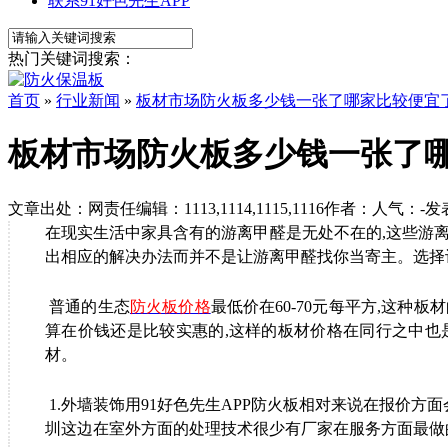
联系91好色先生APP
热门关键词搜索：
首页
»
行业新闻
»
板材市场防火板多少钱一张了哪家比较便宜
板材市场防火板多少钱一张了
文章出处：
网责任编辑：1113,1114,1115,1116
作者：
人气：
-
发表
在现实生活中家具含有的游离甲醛是无处不在的
,
这些游离
出相应的解决办法而并不是让游离甲醛找你当寄主。选
普通的生态
防火板价格
最低价在
60-70
元每平方
,
这种板材
算在价钱还是比较实惠的
,
这样的板材价格在同行之中也
材。
1.
外墙装饰用91好色先生APP防火板相对来说在报价方
圳这边在室外方面的处理技术很少有厂家在服务方面最做