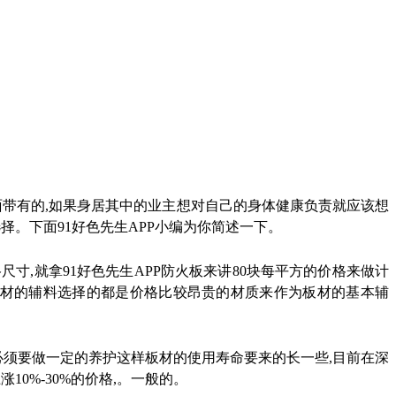
面带有的
,
如果身居其中的业主想对自己的身体健康负责就应该想
。下面91好色先生APP小编为你简述一下。
格尺寸
,
就拿91好色先生APP防火板来讲
80
块每平方的价格来做计
板材的辅料选择的都是价格比较昂贵的材质来作为板材的基本辅
必须要做一定的养护这样板材的使用寿命要来的长一些
,
目前在深
上涨
10%-30%
的价格
,
。一般的。