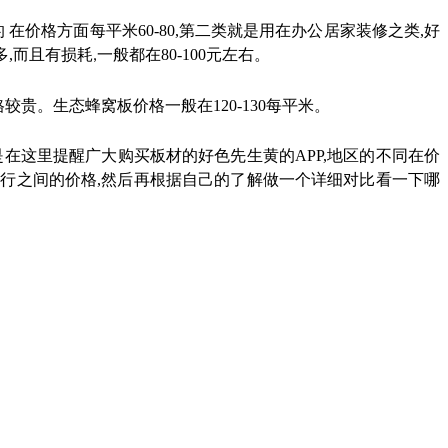
的
在价格方面每平米
60-80,
第二类就是用在办公居家装修之类
,
好
多
,
而且有损耗
一般都在
80-100
元左右。
,
较贵。生态蜂窝板价格一般在
120-130
每平米。
是在这里提醒广大购买板材的好色先生黄的APP
,
地区的不同在价
同行之间的价格
,
然后再根据自己的了解做一个详细对比看一下哪