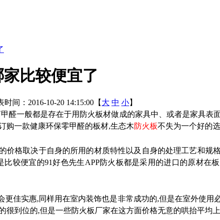
了
哪家比较便宜了
时间：2016-10-20 14:15:00【
大
中
小
】
甲醛一般都是存在于用防火板材做成的家具中、或者是家具表
择订购一款健康环保零甲醛的板材
,
生态木
防火板
不失为一个好的选择
的价格取决于自身的所用的材质特性以及自身的处理工艺和规
是比较便宜的91好色先生APP防火板都是采用的进口的原材在
面会更佳实惠
,
同样用在室内装饰也是非常成功的
,
但是在室外使用
的很到位的
,
但是一些防火板厂家在这方面价格无意的哄抬平均