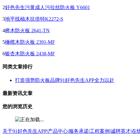
2
好色先生污黄成人污拉丝防火板 Y6601
3
地平线柚木抗倍特K2272-S
4
榉木防火板 2641-TN
5
橄榄木防火板 2391-MF
6
银杏木防火板 2438-MF
同类文章排行
打造强势防火板品牌91好色先生APP全力以赴
最新资讯文章
您的浏览历史
关于91好色先生APP
|
产品中心
|
服务承诺
|
工程案例
|
诚聘英才
|
在