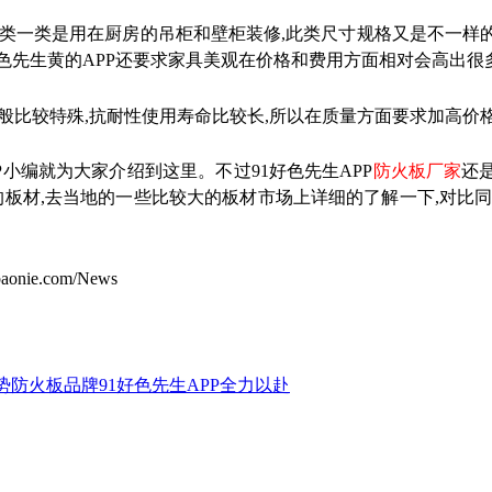
类一类是用在厨房的吊柜和壁柜装修
,
此类尺寸规格又是不一样
色先生黄的APP还要求家具美观在价格和费用方面相对会高出很
般比较特殊
,
抗耐性使用寿命比较长
,
所以在质量方面要求加高价格
P小编就为大家介绍到这里。不过91好色先生APP
防火板厂家
还
的板材
,
去当地的一些比较大的板材市场上详细的了解一下
,
对比
nie.com/News
势防火板品牌91好色先生APP全力以赴