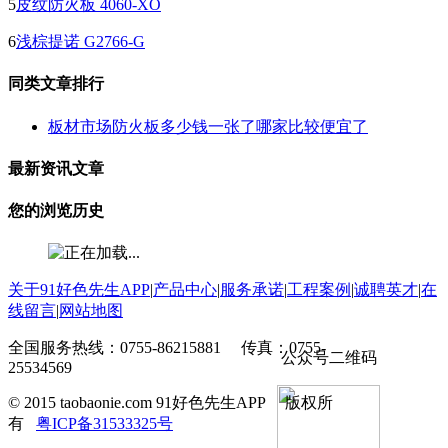
5
皮纹防火板 4060-XO
6
浅棕提诺 G2766-G
同类文章排行
板材市场防火板多少钱一张了哪家比较便宜了
最新资讯文章
您的浏览历史
关于91好色先生APP
|
产品中心
|
服务承诺
|
工程案例
|
诚聘英才
|
在
线留言
|
网站地图
全国服务热线：0755-86215881 传真：0755-
公众号二维码
25534569
© 2015 taobaonie.com 91好色先生APP 版权所
有
粤ICP备31533325号