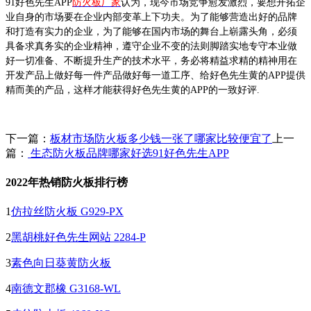
91好色先生APP
防火板厂家
认为，现今市场竞争愈发激烈，要想开拓企
业自身的市场要在企业内部变革上下功夫。为了能够营造出好的品牌
和打造有实力的企业，为了能够在国内市场的舞台上崭露头角，必须
具备求真务实的企业精神，遵守企业不变的法则脚踏实地专守本业做
好一切准备、不断提升生产的技术水平，务必将精益求精的精神用在
开发产品上做好每一件产品做好每一道工序、给好色先生黄的APP提供
精而美的产品，这样才能获得好色先生黄的APP的一致好评.
下一篇：
板材市场防火板多少钱一张了哪家比较便宜了
上一
篇：
生态防火板品牌哪家好选91好色先生APP
2022年热销防火板排行榜
1
仿拉丝防火板 G929-PX
2
黑胡桃好色先生网站 2284-P
3
素色向日葵黄防火板
4
南德文郡橡 G3168-WL