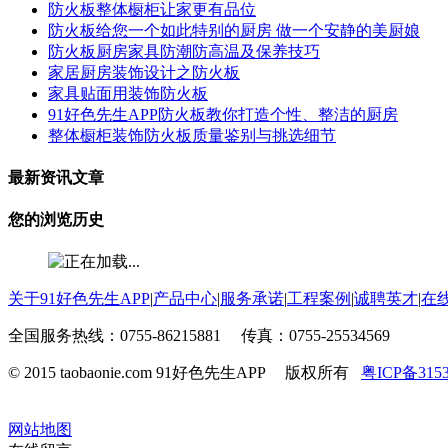
防火板整体橱柜让家更有品位
防火板给您一个如此特别的厨房 做一个安静的美厨娘
防火板厨房家具防潮防高温及保养技巧
家居厨房装饰设计之防火板
家具贴面用装饰防火板
91好色先生APP防火板教你打造个性、整洁的厨房
整体橱柜装饰防火板质量鉴别与挑选细节
最新资讯文章
您的浏览历史
关于91好色先生APP
|
产品中心
|
服务承诺
|
工程案例
|
诚聘英才
|
在
全国服务热线：0755-86215881 传真：0755-25534569
© 2015 taobaonie.com 91好色先生APP 版权所有
粤ICP备315
网站地图