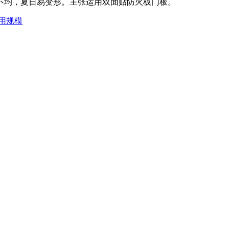
，夏日易变形。主张运用双面贴防火板门板。
用规模