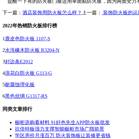
提醒一下有的防火板门板运用单面贴防火板，因为两面受力不均
下一篇：
酒店装饰用防火板怎么样？
上一篇：
装饰防火板的运
2022年热销防火板排行榜
1
鹿皮色防火板 1107-S
2
水洗橡木防火板 R3204-N
3
封边条E2012
4
浪花白防火板 G113-G
5
耐腐蚀理化板
6
黑色丝绸 G1317-RS
同类文章排行
橱柜选购看材料 91好色先生APP防火板批发
抗倍特板强力支撑智能橱柜市场广阔前景
学区房价月涨百万 防火装饰板让装修更省钱