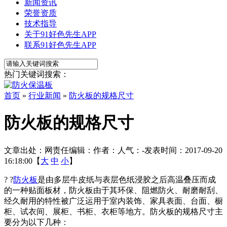
新闻资讯
荣誉资质
技术指导
关于91好色先生APP
联系91好色先生APP
热门关键词搜索：
首页
»
行业新闻
»
防火板的规格尺寸
防火板的规格尺寸
文章出处：
网责任编辑：
作者：
人气：
-
发表时间：2017-09-20
16:18:00【
大
中
小
】
? ?
防火板
是由多层牛皮纸与表层色纸浸胶之后高温叠压而成
的一种贴面板材，防火板由于其环保、阻燃防火、耐磨耐刮、
经久耐用的特性被广泛运用于室内装饰、家具表面、台面、橱
柜、试衣间、展柜、书柜、衣柜等地方。防火板的规格尺寸主
要分为以下几种：