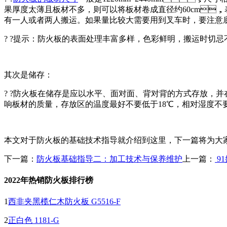
果厚度太薄且板材不多，则可以将板材卷成直径约60cm，
有一人或者两人搬运。如果量比较大需要用到叉车时，要注意
? ?提示：防火板的表面处理丰富多样，色彩鲜明，搬运
其次是储存：
? ?防火板在储存是应以水平、面对面、背对背的方式存放
响板材的质量，存放区的温度最好不要低于18℃，相对湿度不要低于
本文对于防火板的基础技术指导就介绍到这里，下一篇将为大
下一篇：
防火板基础指导二：加工技术与保养维护
上一篇：
9
2022年热销防火板排行榜
1
西非夹黑榄仁木防火板 G5516-F
2
正白色 1181-G