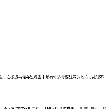
脆性，在搬运与储存过程当中是有许多需要注意的地方，处理不
别站在防火板两端，让防火板形成拱形 ，再进行搬运，如