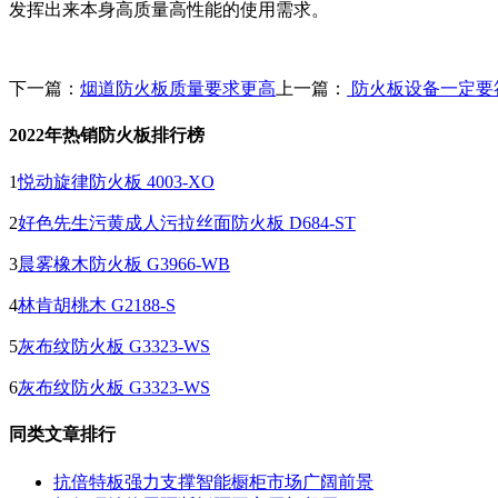
发挥出来本身高质量高性能的使用需求。
下一篇：
烟道防火板质量要求更高
上一篇：
防火板设备一定要
2022年热销防火板排行榜
1
悦动旋律防火板 4003-XO
2
好色先生污黄成人污拉丝面防火板 D684-ST
3
晨雾橡木防火板 G3966-WB
4
林肯胡桃木 G2188-S
5
灰布纹防火板 G3323-WS
6
灰布纹防火板 G3323-WS
同类文章排行
抗倍特板强力支撑智能橱柜市场广阔前景