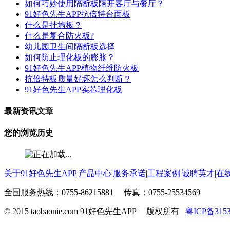
如何巧妙使用隔断板隔开客厅与餐厅？
91好色先生APP抗倍特台面板
什么是挂墙板？
什么是复合防火板?
幼儿园卫生间隔断板选择
如何防止理化板的膨胀？
91好色先生APP植物纤维防火板
抗倍特板质量好坏怎么判断？
91好色先生APP实芯理化板
最新资讯文章
您的浏览历史
关于91好色先生APP
|
产品中心
|
服务承诺
|
工程案例
|
诚聘英才
|
在
全国服务热线：0755-86215881 传真：0755-25534569
© 2015 taobaonie.com 91好色先生APP 版权所有
粤ICP备315