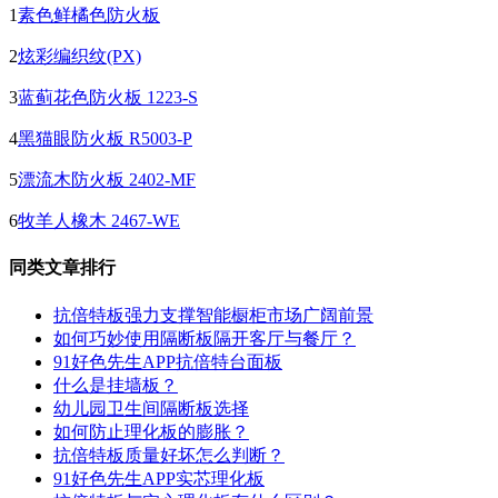
1
素色鲜橘色防火板
2
炫彩编织纹(PX)
3
蓝蓟花色防火板 1223-S
4
黑猫眼防火板 R5003-P
5
漂流木防火板 2402-MF
6
牧羊人橡木 2467-WE
同类文章排行
抗倍特板强力支撑智能橱柜市场广阔前景
如何巧妙使用隔断板隔开客厅与餐厅？
91好色先生APP抗倍特台面板
什么是挂墙板？
幼儿园卫生间隔断板选择
如何防止理化板的膨胀？
抗倍特板质量好坏怎么判断？
91好色先生APP实芯理化板