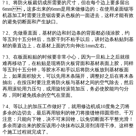
? 1、将防火板裁切成所需要的尺寸，但在每个边上要多留出
6mm，这多出来的6mm是用来做修边的；在使用桌面锯等
机器加工时需要注意锯齿要从色板的一面进去，这样才能有效
的避免切断面和产生缺口。
? 2、先做垂直面，基材的边和封边条的背面都必须涂胶，约
等五到十五分钟后，当胶干到不粘手以后，讲封边条粘贴到基
材的垂直边上，在基材上面的方向伸出1mm左右。
? 3、在板面粘贴的时候要非常小心，因为一旦粘上之后就很
难再移动了，在粘贴是现将防火板背面和基材表面上胶，同样
等五到十五分钟，等胶水不粘手以后将防火板放到基材板面
上，如果面积较大，可以先用木条隔开，调整好之后在将木条
抽出，在按压时要注意将防火板与基材之间的空气除去，然后
再用滚轮用力压匀，或用旋转滚筒加压，务必使胶能均匀分
布，同时避免残余的空气在里面。
? 4、等以上的加压工作做好了，就用修边机或10度角之刃将
多余的边切去，最后再用较利的锉刀将接缝锉得圆滑些。千万
注意：只能向下锉，决不可来回锉，以免切断面不平整光滑！
多余而渗出来的胶应该用小块抹布以及溶剂清理干净。这样整
个施工过程就完成了。