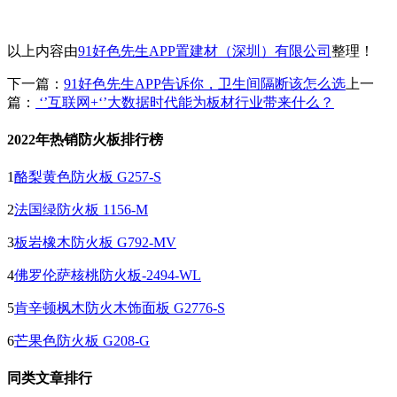
以上内容由
91好色先生APP置建材（深圳）有限公司
整理！
下一篇：
91好色先生APP告诉你，卫生间隔断该怎么选
上一
篇：
‘’互联网+‘’大数据时代能为板材行业带来什么？
2022年热销防火板排行榜
1
酪梨黄色防火板 G257-S
2
法国绿防火板 1156-M
3
板岩橡木防火板 G792-MV
4
佛罗伦萨核桃防火板-2494-WL
5
肯辛顿枫木防火木饰面板 G2776-S
6
芒果色防火板 G208-G
同类文章排行