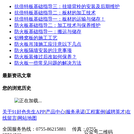
抗倍特板基础指导三：挂墙背栓的安装及后期维护
抗倍特板基础指导二：板材的加工技术
抗倍特板基础指导一：板材的运输与储存！
防火板基础指导二：加工技术与保养维护
防火板基础指导一：搬运与储存
铝蜂窝板的施工工艺
防火板吊顶施工应注意以下几点
防火板隔墙安装的注意事项
防火板装修过后改如何保养？
防火板一些常见问题的解决方法
最新资讯文章
您的浏览历史
关于91好色先生APP
|
产品中心
|
服务承诺
|
工程案例
|
诚聘英才
|
在
线留言
|
网站地图
全国服务热线：0755-86215881 传真：0755-
公众号二维码