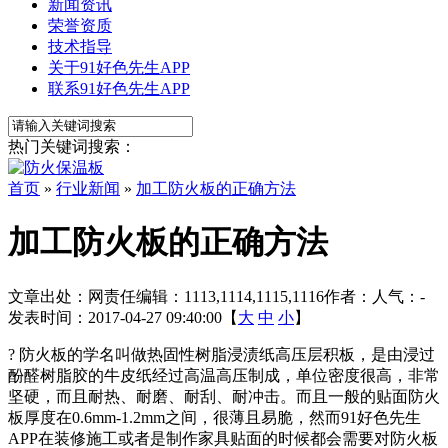
新闻资讯
荣誉资质
技术指导
关于91好色先生APP
联系91好色先生APP
热门关键词搜索：
首页
»
行业新闻
»
加工防火板的正确方法
加工防火板的正确方法
文章出处：
网责任编辑：1113,1114,1115,1116
作者：
人气：
-
发表时间：2017-04-27 09:40:00【
大
中
小
】
? 防火板的学名叫做热固性树脂浸渍纸高压层积板，是由浸过
酚醛树脂胶的牛皮纸经过高温高压制成，单位密度很高，非常
坚硬，而且耐热、耐磨、耐刮、耐冲击。而且一般的贴面防火
板厚度在0.6mm-1.2mm之间，很薄且易脆，然而91好色先生
APP在装修施工或者是制作家具贴面的时候都会需要对防火板