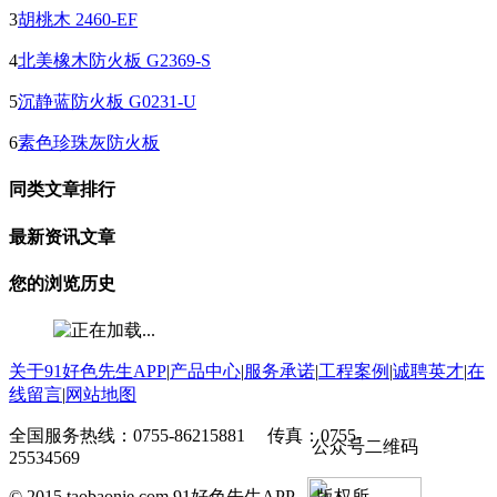
3
胡桃木 2460-EF
4
北美橡木防火板 G2369-S
5
沉静蓝防火板 G0231-U
6
素色珍珠灰防火板
同类文章排行
最新资讯文章
您的浏览历史
关于91好色先生APP
|
产品中心
|
服务承诺
|
工程案例
|
诚聘英才
|
在
线留言
|
网站地图
全国服务热线：0755-86215881 传真：0755-
公众号二维码
25534569
© 2015 taobaonie.com 91好色先生APP 版权所