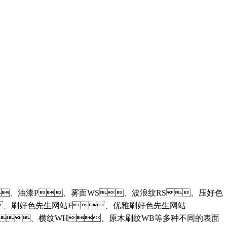
S、油漆P、雾面WS、波浪纹RS、压好色
、刷好色先生网站F、优雅刷好色先生网站
纹MV、横纹WH、原木刷纹WB等多种不同的表面