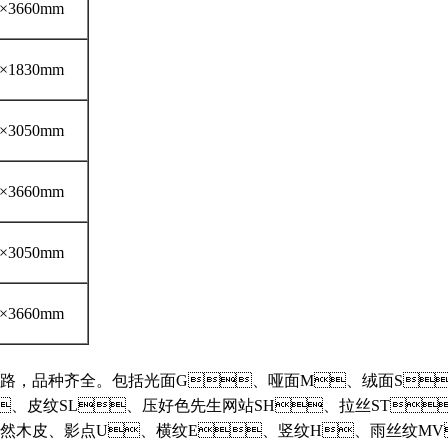
×3660mm
×1830mm
×3050mm
×3660mm
×3050mm
×3660mm
纹路，品种齐全。包括光面G、哑面M、绒面
、皮纹SL、压好色先生网站SH、拉丝ST
、天然木皮、影点U、横纹E、竖纹H、雨丝