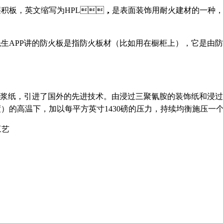
板，英文缩写为HPL，是表面装饰用耐火建材的一种，
先生APP讲的防火板是指防火板材（比如用在橱柜上），它是
，引进了国外的先进技术。由浸过三聚氰胺的装饰纸和浸过酚
）的高温下，加以每平方英寸1430磅的压力，持续均衡施压一个小