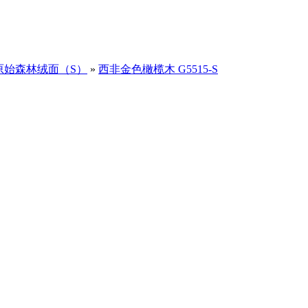
原始森林绒面（S）
»
西非金色橄榄木 G5515-S