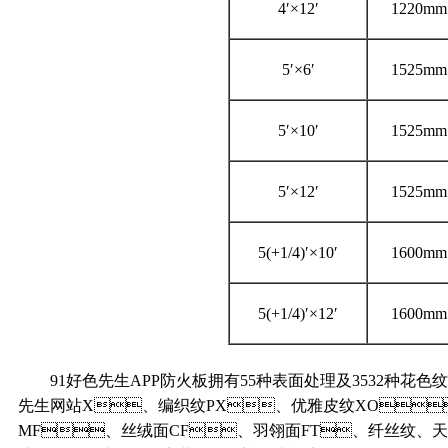
4′×12′
1220mm
5′×6′
1525mm
5′×10′
1525mm
5′×12′
1525mm
5(+1/4)′×10′
1600mm
5(+1/4)′×12′
1600mm
91好色先生APP防火板拥有55种表面处理及3532种花色
先生网站X、编织纹PX、优雅皮纹XO
MF、丝绒面CF、羽翎面FT、纤丝纹