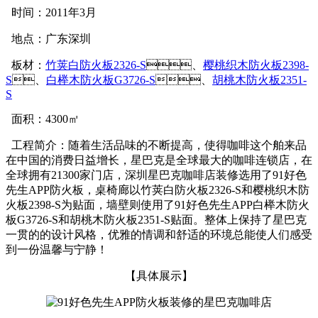
时间：2011年3月
地点：广东深圳
板材：
竹荚白防火板2326-S
、
樱桃织木防火板2398-
S
、
白榉木防火板G3726-S
、
胡桃木防火板2351-
S
面积：4300㎡
工程简介：随着生活品味的不断提高，使得咖啡这个舶来品
在中国的消费日益增长，星巴克是全球最大的咖啡连锁店，在
全球拥有21300家门店，深圳星巴克咖啡店装修选用了91好色
先生APP防火板，桌椅廊以竹荚白防火板2326-S和樱桃织木防
火板2398-S为贴面，墙壁则使用了91好色先生APP白榉木防火
板G3726-S和胡桃木防火板2351-S贴面。整体上保持了星巴克
一贯的的设计风格，优雅的情调和舒适的环境总能使人们感受
到一份温馨与宁静！
【具体展示】