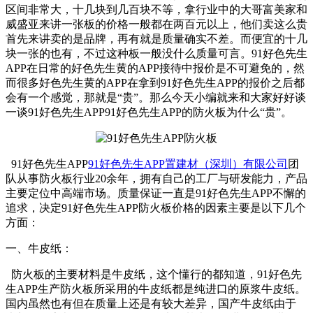
区间非常大，十几块到几百块不等，拿行业中的大哥富美家和
威盛亚来讲一张板的价格一般都在两百元以上，他们卖这么贵
首先来讲卖的是品牌，再有就是质量确实不差。而便宜的十几
块一张的也有，不过这种板一般没什么质量可言。91好色先生
APP在日常的好色先生黄的APP接待中报价是不可避免的，然
而很多好色先生黄的APP在拿到91好色先生APP的报价之后都
会有一个感觉，那就是“贵”。那么今天小编就来和大家好好谈
一谈91好色先生APP91好色先生APP的防火板为什么“贵”。
91好色先生APP
91好色先生APP置建材（深圳）有限公司
团
队从事防火板行业20余年，拥有自己的工厂与研发能力，产品
主要定位中高端市场。质量保证一直是91好色先生APP不懈的
追求，决定91好色先生APP防火板价格的因素主要是以下几个
方面：
一、牛皮纸：
防火板的主要材料是牛皮纸，这个懂行的都知道，91好色先
生APP生产防火板所采用的牛皮纸都是纯进口的原浆牛皮纸。
国内虽然也有但在质量上还是有较大差异，国产牛皮纸由于