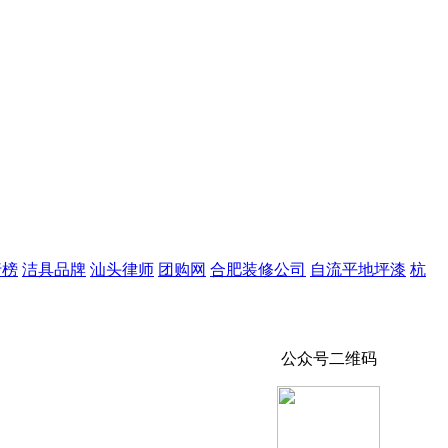
行榜
洁具品牌
汕头律师
团购网
合肥装修公司
自流平地坪漆
杭
公众号二维码