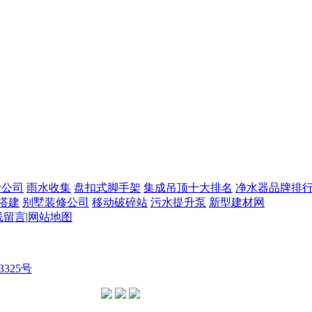
计公司
雨水收集
盘扣式脚手架
集成吊顶十大排名
净水器品牌排
搭建
别墅装修公司
移动破碎站
污水提升泵
新型建材网
线留言
|
网站地图
3325号