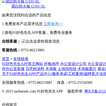
霜白防火板 G101-SL
如果您没找到合适的产品信息
1.免费发布产品需求信息
立即发布>>
2.致电91好色先生APP客服，免费专业服务
在线客服：
客服热线：
0755-86215881
首页
»
友情链接
91好色先生APP英文网站
环氧地坪
办公室设计公司
办公室设
州办公室装修
贝壳粉涂料
木地板
土地招拍挂
木地板图片
展会
关于91好色先生APP
|
产品中心
|
服务承诺
|
工程案例
|
诚聘英才
|
在
全国服务热线：0755-86215881 传真：0755-25534569
© 2015 taobaonie.com 91好色先生APP 版权所有
粤ICP备3153
在线留言