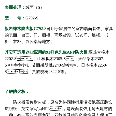
表面处理：
绒面（S）
型 号：
G792-S
板岩橡木防火板
G792-S
可用于家居中的室内墙面装饰、家具
的表面、台面、门、橱柜、商场货架、试衣间、展柜、书
柜、衣柜、办公桌等地方。
其它可适用这些应用的91好色先生APP防火板:
亚热带橡木
2202-S、山棱枫木2305-S、天然梨木2307-
S、艾丽斯胡桃2240-S、日本橡木2250-
S、贵族樱桃2322-S等。
了解防火板：
防火板俗称耐火板，原名为热固性树脂浸渍纸高压装饰
层积板，英文缩写为HPL，是表面装饰用耐火建材的
一种，有丰富的表面色彩、花纹以及特殊的物性及方便加工