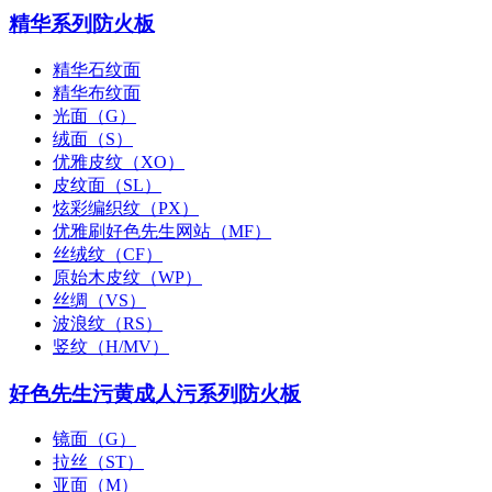
精华系列防火板
精华石纹面
精华布纹面
光面（G）
绒面（S）
优雅皮纹（XO）
皮纹面（SL）
炫彩编织纹（PX）
优雅刷好色先生网站（MF）
丝绒纹（CF）
原始木皮纹（WP）
丝绸（VS）
波浪纹（RS）
竖纹（H/MV）
好色先生污黄成人污系列防火板
镜面（G）
拉丝（ST）
亚面（M）