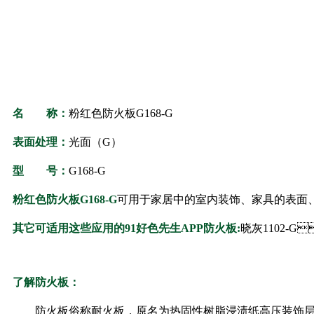
名 称：
粉红色防火板
G168-G
表面处理：
光面（G）
型 号：
G168-G
粉红色防火板
G168-G
可用于家居中的室内装饰、家具的表面、台面
其它可适用这些应用的91好色先生APP防火板:
晓灰1102-G
了解防火板：
防火板俗称耐火板，原名为热固性树脂浸渍纸高压装饰层积