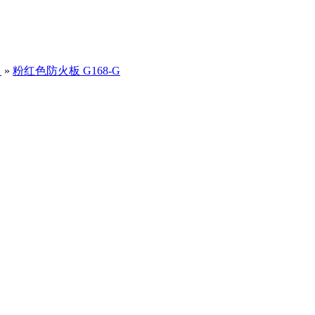
）
»
粉红色防火板 G168-G