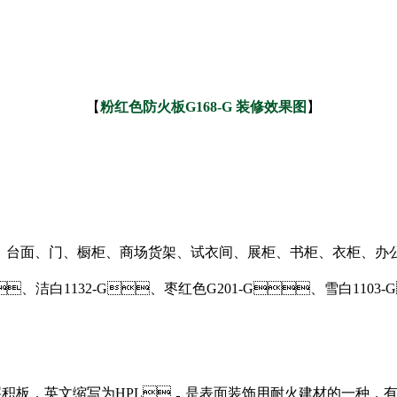
【
粉红色防火板
G168-G
装修效果图
】
、门、橱柜、商场货架、试衣间、展柜、书柜、衣柜、办
、洁白1132-G、枣红色G201-G、雪白1103-G
板，英文缩写为HPL，是表面装饰用耐火建材的一种，有