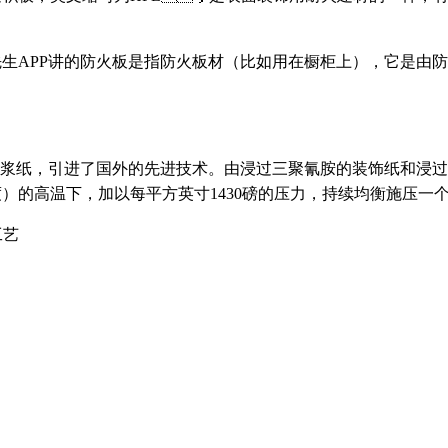
好色先生APP讲的防火板是指防火板材（比如用在橱柜上），它是
，引进了国外的先进技术。由浸过三聚氰胺的装饰纸和浸过酚
度）的高温下，加以每平方英寸1430磅的压力，持续均衡施压一个小