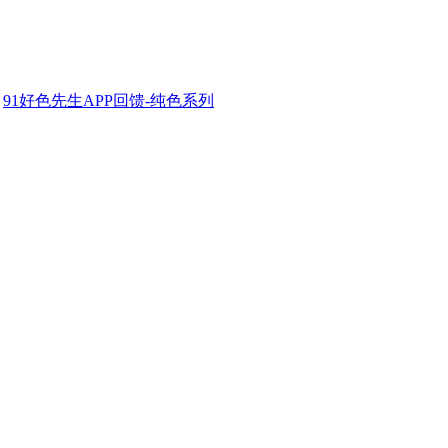
»
91好色先生APP回馈-纯色系列