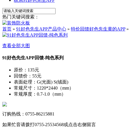
联系91好色先生APP
热门关键词搜索：
首页
»
91好色先生APP产品中心
»
特价回馈好色先生黄的APP
查看全部大图
91好色先生APP回馈-纯色系列
原价
：
135元
回馈价
：
55元
表面处理
：
G(光面) S(绒面)
常规尺寸
：
1220*2440（mm）
常规厚度
：
0.7-1.0（mm）
订购热线：0755-86215881
如果忙音请拨打0755-25534568或点击右侧留言