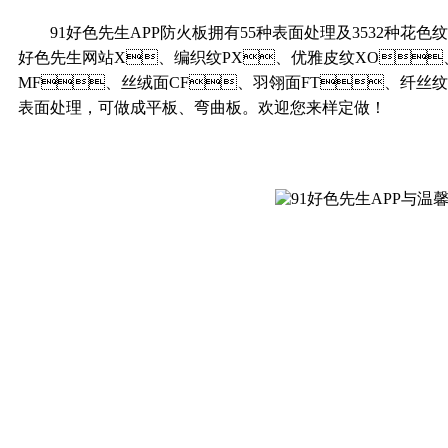
91好色先生APP防火板拥有55种表面处理及3532种花色
好色先生网站X、编织纹PX、优雅皮纹XO
MF、丝绒面CF、羽翎面FT、纤丝纹
表面处理，可做成平板、弯曲板。欢迎您来样定做！