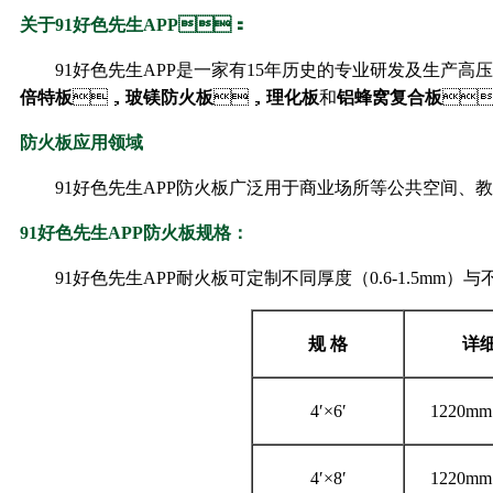
关于91好色先生APP：
91好色先生APP是一家有15年历史的专业研发及生产高压装
倍特板
，
玻镁防火板
，
理化板
和
铝蜂窝复合板

防火板应用领域
91好色先生APP防火板广泛用于商业场所等公共空间、教育科研、酒
91好色先生APP防火板规格：
91好色先生APP耐火板可定制不同厚度（0.6-1.5mm）
规
格
详
4′×6′
1220mm
4′×8′
1220mm