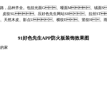
纹路，品种齐全。包括光面G、哑面M、
、皮纹SL、压好色先生网站SH、拉丝ST
、天然木皮、影点U、横纹E、竖纹H
91好色先生APP防火板装饰效果图