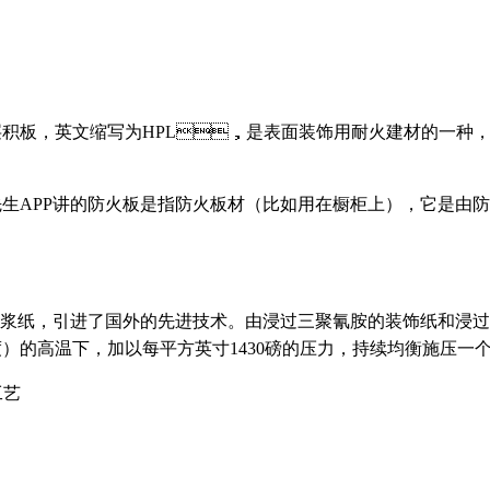
，英文缩写为HPL，是表面装饰用耐火建材的一种，有
先生APP讲的防火板是指防火板材（比如用在橱柜上），它是由
，引进了国外的先进技术。由浸过三聚氰胺的装饰纸和浸过酚
度）的高温下，加以每平方英寸1430磅的压力，持续均衡施压一个小时