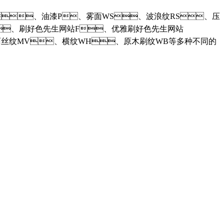
绒面S、油漆P、雾面WS、波浪纹RS、压
、刷好色先生网站F、优雅刷好色先生网站
、雨丝纹MV、横纹WH、原木刷纹WB等多种不同的