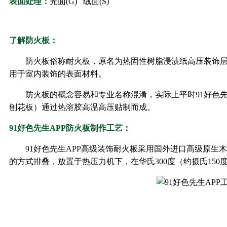
表面处理：
光面(G) 绒面(S)
了解防火板：
防火板俗称耐火板，原名为热固性树脂浸渍纸高压装饰层积板
用于室内装饰的表面材料。
防火板的概念容易和专业名称混淆，实际上平时91好色
刨花板）通过热溶胶高温高压贴制而成。
91好色先生APP防火板制作工艺：
91好色先生APP高级装饰耐火板采用国外进口高级原生木浆纸
的方式排叠，放置于热压力机下，在华氏300度（约摄氏150