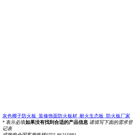
灰色椰子防火板_装修饰面防火板材_耐火生态板_防火板厂家
*
表示必填
如果没有找到合适的产品信息
请填写下面的需求登
记表
或致电全国客服热线0755-86215881