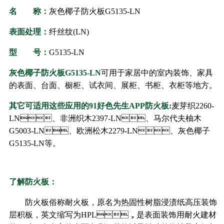
名 称：
灰色椰子防火板
G5135-LN
表面处理：
纤丝纹(
LN
)
型 号：
G5135-LN
灰色椰子防火板
G5135-LN
可用于家居中的室内装饰、家具
的表面、台面、橱柜、试衣间、展柜、书柜、衣柜等地方。
其它可适用这些应用的91好色先生APP防火板:
麦芽织2260-
LN、非洲织木2397-LN、马尔代夫柚木
G5003-LN、欧洲松木2279-LN、灰色椰子
G5135-LN等。
了解防火板：
防火板俗称耐火板，原名为热固性树脂浸渍纸高压装饰
层积板，英文缩写为HPL，是表面装饰用耐火建材