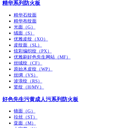
精华系列防火板
精华石纹面
精华布纹面
光面（G）
绒面（S）
优雅皮纹（XO）
皮纹面（SL）
炫彩编织纹（PX）
优雅刷好色先生网站（MF）
丝绒纹（CF）
原始木皮纹（WP）
丝绸（VS）
波浪纹（RS）
竖纹（H/MV）
好色先生污黄成人污系列防火板
镜面（G）
拉丝（ST）
亚面（M）