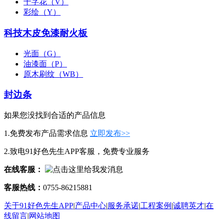
十字花（V）
彩绘（Y）
科技木皮免漆耐火板
光面（G）
油漆面（P）
原木刷纹（WB）
封边条
如果您没找到合适的产品信息
1.免费发布产品需求信息
立即发布>>
2.致电91好色先生APP客服，免费专业服务
在线客服：
客服热线：
0755-86215881
关于91好色先生APP
|
产品中心
|
服务承诺
|
工程案例
|
诚聘英才
|
在
线留言
|
网站地图