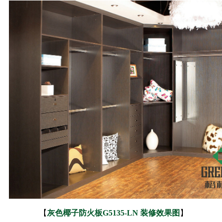
【
灰色椰子防火板
G5135-LN
装修效果图
】