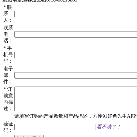
*
联
系
人：
联系
电
话：
*
手
机号
码：
电子
邮
件：
*
订
购意
向描
述：
请填写
订购
的产品数量和产品描述，方便91好色先生APP进
验证
看不清？！
码：