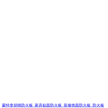
蒙特拿胡桃防火板_家具贴面防火板_装修饰面防火板_防火板