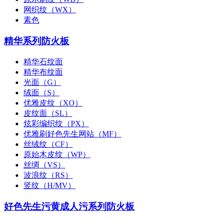
网织纹（WX）
素色
精华系列防火板
精华石纹面
精华布纹面
光面（G）
绒面（S）
优雅皮纹（XO）
皮纹面（SL）
炫彩编织纹（PX）
优雅刷好色先生网站（MF）
丝绒纹（CF）
原始木皮纹（WP）
丝绸（VS）
波浪纹（RS）
竖纹（H/MV）
好色先生污黄成人污系列防火板