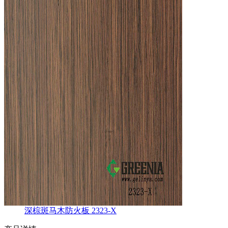
深棕斑马木防火板 2323-X