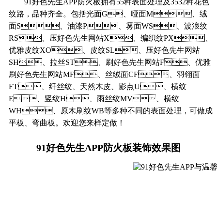
91好色先生APP防火板拥有55种表面处理及3532种花色
纹路，品种齐全。包括光面G、哑面M、绒
面S、油漆P、雾面WS、波浪纹
RS、压好色先生网站X、编织纹PX、
优雅皮纹XO、皮纹SL、压好色先生网站
SH、拉丝ST、刷好色先生网站F、优雅
刷好色先生网站MF、丝绒面CF、羽翎面
FT、纤丝纹、天然木皮、影点U、横纹
E、竖纹H、雨丝纹MV、横纹
WH、原木刷纹WB等多种不同的表面处理，可做成
平板、弯曲板。欢迎您来样定做！
91好色先生APP防火板装饰效果图