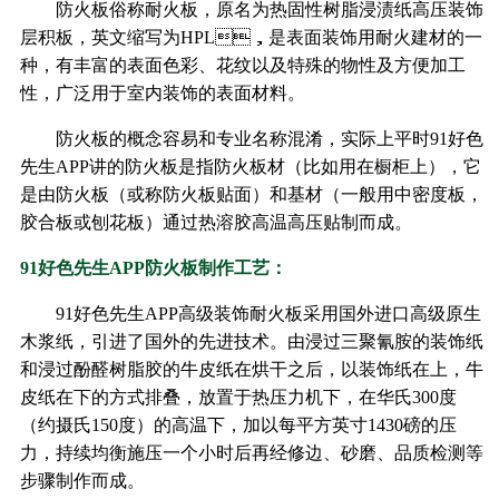
防火板俗称耐火板，原名为热固性树脂浸渍纸高压装饰
层积板，英文缩写为HPL，是表面装饰用耐火建材的一
种，有丰富的表面色彩、花纹以及特殊的物性及方便加工
性，广泛用于室内装饰的表面材料。
防火板的概念容易和专业名称混淆，实际上平时91好色
先生APP讲的防火板是指防火板材（比如用在橱柜上），它
是由防火板（或称防火板贴面）和基材（一般用中密度板，
胶合板或刨花板）通过热溶胶高温高压贴制而成。
91好色先生APP防火板制作工艺：
91好色先生APP高级装饰耐火板采用国外进口高级原生
木浆纸，引进了国外的先进技术。由浸过三聚氰胺的装饰纸
和浸过酚醛树脂胶的牛皮纸在烘干之后，以装饰纸在上，牛
皮纸在下的方式排叠，放置于热压力机下，在华氏300度
（约摄氏150度）的高温下，加以每平方英寸1430磅的压
力，持续均衡施压一个小时后再经修边、砂磨、品质检测等
步骤制作而成。