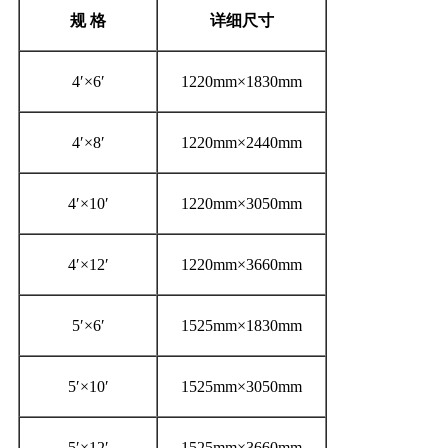
规
格
详细尺寸
4′×6′
1220mm×1830mm
4′×8′
1220mm×2440mm
4′×10′
1220mm×3050mm
4′×12′
1220mm×3660mm
5′×6′
1525mm×1830mm
5′×10′
1525mm×3050mm
5′×12′
1525mm×3660mm