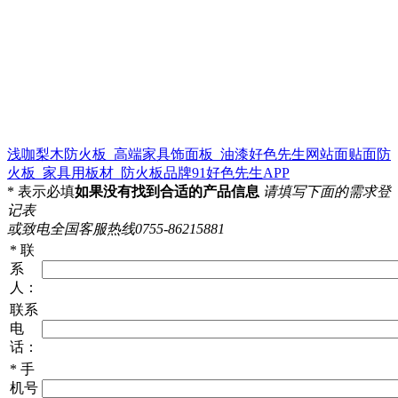
浅咖梨木防火板_高端家具饰面板_油漆好色先生网站面贴面防
火板_家具用板材_防火板品牌91好色先生APP
*
表示必填
如果没有找到合适的产品信息
请填写下面的需求登
记表
或致电全国客服热线0755-86215881
*
联
系
人：
联系
电
话：
*
手
机号