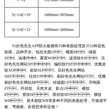
5(+1/4)′×10′
1600mm×3050mm
5(+1/4)′×12′
1600mm×3660mm
91好色先生APP防火板拥有55种表面处理及3532种花色
纹路，品种齐全。包括光面G、哑面M、绒面
S、油漆P、雾面WS、波浪纹RS、压
好色先生网站X、编织纹PX、优雅皮
纹XO、皮纹SL、压好色先生网站
SH、拉丝ST、刷好色先生网站F、优雅
刷好色先生网站MF、丝绒面CF、羽翎面
FT、纤丝纹、天然木皮、影点U、横纹
E、竖纹H、雨丝纹MV、横纹
WH、原木刷纹WB等多种不同的表面处理，可做成平
板、弯曲板。欢迎您来样定做！