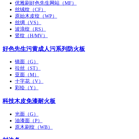
优雅刷好色先生网站（MF）
丝绒纹（CF）
原始木皮纹（WP）
丝绸（VS）
波浪纹（RS）
竖纹（H/MV）
好色先生污黄成人污系列防火板
镜面（G）
拉丝（ST）
亚面（M）
十字花（V）
彩绘（Y）
科技木皮免漆耐火板
光面（G）
油漆面（P）
原木刷纹（WB）