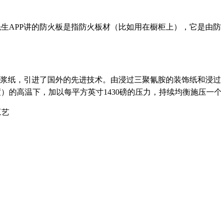
先生APP讲的防火板是指防火板材（比如用在橱柜上），它是
，引进了国外的先进技术。由浸过三聚氰胺的装饰纸和浸过酚醛
）的高温下，加以每平方英寸1430磅的压力，持续均衡施压一个小时