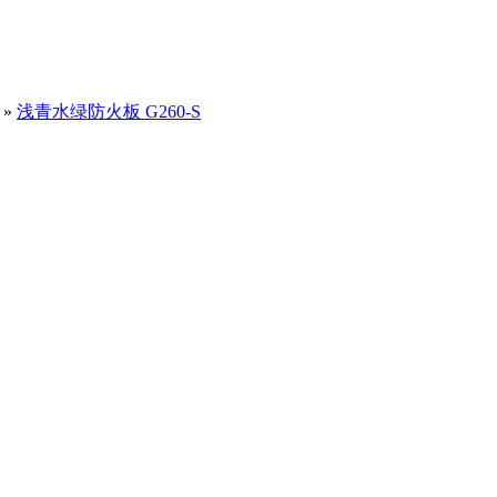
»
浅青水绿防火板 G260-S