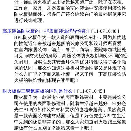
计，饰面防火板的应用场景越来越广泛，除了在衣柜、
工作台、家具、乐器表面的室内装饰中安装使用装饰性
防火板贴面外，很多门厂还会继续在门的最外层使用它
进行装饰处理。
高压装饰防火板的一些表面装饰优异性能！
[ 11-07 10:48 ]
HPL防火板作为一款人造的表面装饰材料，因为其优越
的性能近年来被越来越多的装修公司和设计师所喜爱，
在室内家居装饰、酒店、餐厅，商场，医院等领域随处
可见hpl防火板的身影，高压装饰防火板以与众不同的经
久耐用、阻燃性及其安全环保等优良特性取得了各个领
域的认同，那么你知道这类板材装饰性能又是体现了在
什么方面吗？下面来跟小编一起来了解一下高压装饰防
火板的装饰性能体现在哪里吧！
耐火板跟三聚氰胺板的区别是什么！
[ 11-07 10:45 ]
耐火板作为一款最专业的表面装饰建材，主要是装饰公
司在使用的表面装修建材，随着生活越来越好，91好色
先生APP的各种装饰材料要求的也越来越高，虽然说只
是一款表面装饰建材贴面，但是91好色先生APP在生活
中见到的还是非常多的，那么大家知道耐火板跟三聚氰
胺板有什么区别呢？跟我来看一下吧！