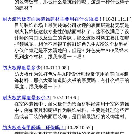
的装饰板材，那么什么是抗倍特呢，这是一种什么样子
的建材？
耐火装饰板表面层装饰建材主要用在什么领域！
[ 10-31 11:11 ]
目前装饰市场上最受装饰公司欢迎的表面层建材无疑是
耐火装饰板这款专业性的贴面材料了，这不仅满足了设
计师的胃口以及业主的青睐，那么这款材料主要用在哪
些领域呢，相信不是很了解91好色先生APP这个材料的
小伙伴肯定是不太清楚的，但是91好色先生APP又经常
见到这个材料，跟我来看一下吧！
防火板厚度是多少
[ 10-31 11:08 ]
防火板作为91好色先生APP设计师经常使用的表面层装
饰材料，那么大家知道防火板的厚度吗，有什么样子的
厚度，跟我来看一下！
耐火板的厚度是多少？
[ 10-31 11:06 ]
在室内装饰中，耐火板作为饰面材料经常用于室内装饰
中，例如家具和橱柜作为装饰材料。主要是处理这些产
品或者工装的表面层装饰，是目前最流行的装饰建材。
防火板会有甲醛吗，环保吗！
[ 10-28 10:55 ]
伴随着防火板材在装修建材市场的名气变得越来越广，