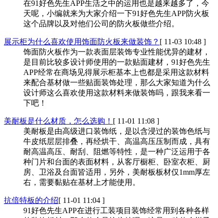
在91好色先生APP生活之中的运用也是越来越多了，今
天呢，小编就来为大家介绍一下91好色先生APP防火板
这个品牌以及对他们公司的防火板做些介绍。
展示柜为什么喜欢使用饰面防火板来做装饰？
[ 11-03 10:48 ]
饰面防火板作为一款表面层装饰专业性能优异的建材，
是目前比较多设计师使用的一款贴面建材，91好色先生
APP经常在商场见得展示柜基本上也都是采用这款材料
来配合基材做一些贴面装饰处理，那么大家知道为什么
设计师这么喜欢使用这款材料来做装饰吗，跟我来看一
下吧！
美耐板是什么材质，怎么选购！
[ 11-01 11:08 ]
美耐板是由高级进口装饰纸，是以含浸过的装饰色纸与
牛皮纸层层排叠，再经烘干、高温高压压制而成，具有
耐高温高压、耐刮、阻燃等特性，是一种广泛运用于各
种门片和台面的表面材料，从客厅橱柜、卧室衣柜、厨
房、卫浴及台面皆适用，另外，美耐板板材仅1mm厚左
右，需要黏贴在基材上才能使用。
抗倍特板的介绍
[ 11-01 11:04 ]
91好色先生APP在进行工装项目装饰经常用到各种各样