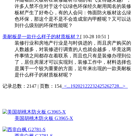
许多人禁不住对于这个以绿色环保经久耐用闻名的装修
板材产生了好奇心，有的人会问：饰面防火板材这么绿
色环保，那这个是不是不会造成室内甲醛呢？又可以达
到什么级别的环保性能呢？
美耐板是一款什么样子的材质板材？
[ 10-28 10:51 ]
装修行业和房地产行业是与时俱进的，而且房产购买的
人数越多，对装修进行调查的人也就会越多，毕竟这两
件事情之间都存在着联系，而且也只有是装修办理到位
了，居住房屋才可以实现到，装修工作中，材料选择也
是属于一个较为重要的方面，近年来出现的一款美耐板
是什么样子的材质板材呢？
记录总数：2147 | 页数：154
<...
19
20
21
22
23
24
25
26
27
28
...>
热销产品
更多>>
美国胡桃木防火板 G3965-X
西非白枫 G2781-S