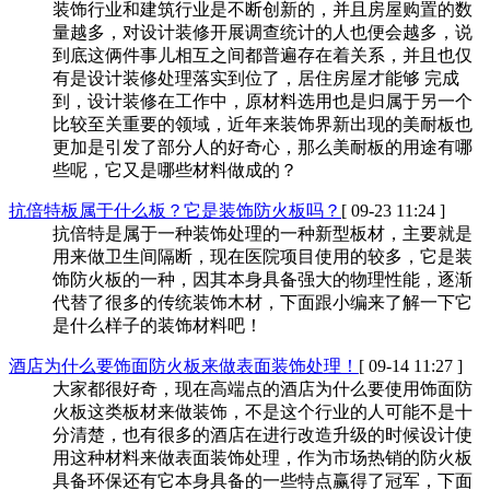
装饰行业和建筑行业是不断创新的，并且房屋购置的数
量越多，对设计装修开展调查统计的人也便会越多，说
到底这俩件事儿相互之间都普遍存在着关系，并且也仅
有是设计装修处理落实到位了，居住房屋才能够 完成
到，设计装修在工作中，原材料选用也是归属于另一个
比较至关重要的领域，近年来装饰界新出现的美耐板也
更加是引发了部分人的好奇心，那么美耐板的用途有哪
些呢，它又是哪些材料做成的？
抗倍特板属于什么板？它是装饰防火板吗？
[ 09-23 11:24 ]
抗倍特是属于一种装饰处理的一种新型板材，主要就是
用来做卫生间隔断，现在医院项目使用的较多，它是装
饰防火板的一种，因其本身具备强大的物理性能，逐渐
代替了很多的传统装饰木材，下面跟小编来了解一下它
是什么样子的装饰材料吧！
酒店为什么要饰面防火板来做表面装饰处理！
[ 09-14 11:27 ]
大家都很好奇，现在高端点的酒店为什么要使用饰面防
火板这类板材来做装饰，不是这个行业的人可能不是十
分清楚，也有很多的酒店在进行改造升级的时候设计使
用这种材料来做表面装饰处理，作为市场热销的防火板
具备环保还有它本身具备的一些特点赢得了冠军，下面