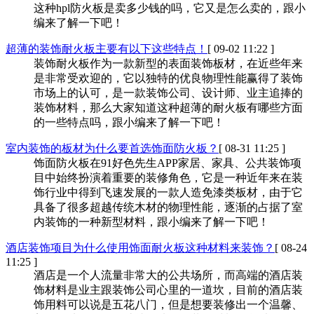
这种hpl防火板是卖多少钱的吗，它又是怎么卖的，跟小
编来了解一下吧！
超薄的装饰耐火板主要有以下这些特点！
[ 09-02 11:22 ]
装饰耐火板作为一款新型的表面装饰板材，在近些年来
是非常受欢迎的，它以独特的优良物理性能赢得了装饰
市场上的认可，是一款装饰公司、设计师、业主追捧的
装饰材料，那么大家知道这种超薄的耐火板有哪些方面
的一些特点吗，跟小编来了解一下吧！
室内装饰的板材为什么要首选饰面防火板？
[ 08-31 11:25 ]
饰面防火板在91好色先生APP家居、家具、公共装饰项
目中始终扮演着重要的装修角色，它是一种近年来在装
饰行业中得到飞速发展的一款人造免漆类板材，由于它
具备了很多超越传统木材的物理性能，逐渐的占据了室
内装饰的一种新型材料，跟小编来了解一下吧！
酒店装饰项目为什么使用饰面耐火板这种材料来装饰？
[ 08-24
11:25 ]
酒店是一个人流量非常大的公共场所，而高端的酒店装
饰材料是业主跟装饰公司心里的一道坎，目前的酒店装
饰用料可以说是五花八门，但是想要装修出一个温馨、