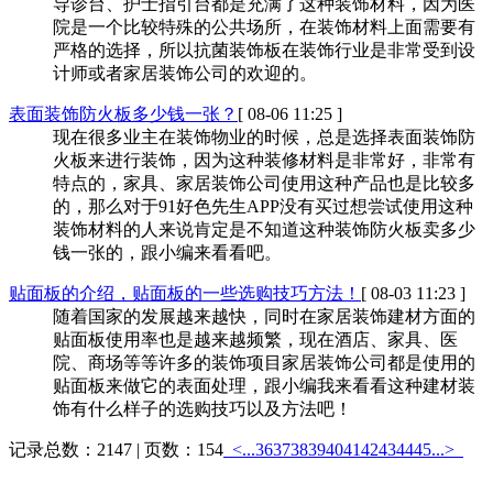
导诊台、护士指引台都是充满了这种装饰材料，因为医
院是一个比较特殊的公共场所，在装饰材料上面需要有
严格的选择，所以抗菌装饰板在装饰行业是非常受到设
计师或者家居装饰公司的欢迎的。
表面装饰防火板多少钱一张？
[ 08-06 11:25 ]
现在很多业主在装饰物业的时候，总是选择表面装饰防
火板来进行装饰，因为这种装修材料是非常好，非常有
特点的，家具、家居装饰公司使用这种产品也是比较多
的，那么对于91好色先生APP没有买过想尝试使用这种
装饰材料的人来说肯定是不知道这种装饰防火板卖多少
钱一张的，跟小编来看看吧。
贴面板的介绍，贴面板的一些选购技巧方法！
[ 08-03 11:23 ]
随着国家的发展越来越快，同时在家居装饰建材方面的
贴面板使用率也是越来越频繁，现在酒店、家具、医
院、商场等等许多的装饰项目家居装饰公司都是使用的
贴面板来做它的表面处理，跟小编我来看看这种建材装
饰有什么样子的选购技巧以及方法吧！
记录总数：2147 | 页数：154
<...
36
37
38
39
40
41
42
43
44
45
...>