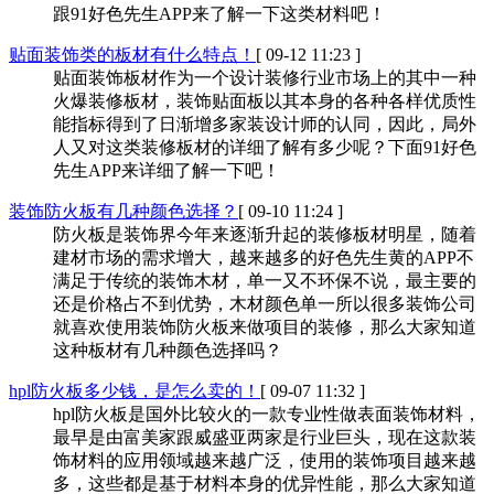
跟91好色先生APP来了解一下这类材料吧！
贴面装饰类的板材有什么特点！
[ 09-12 11:23 ]
贴面装饰板材作为一个设计装修行业市场上的其中一种
火爆装修板材，装饰贴面板以其本身的各种各样优质性
能指标得到了日渐增多家装设计师的认同，因此，局外
人又对这类装修板材的详细了解有多少呢？下面91好色
先生APP来详细了解一下吧！
装饰防火板有几种颜色选择？
[ 09-10 11:24 ]
防火板是装饰界今年来逐渐升起的装修板材明星，随着
建材市场的需求增大，越来越多的好色先生黄的APP不
满足于传统的装饰木材，单一又不环保不说，最主要的
还是价格占不到优势，木材颜色单一所以很多装饰公司
就喜欢使用装饰防火板来做项目的装修，那么大家知道
这种板材有几种颜色选择吗？
hpl防火板多少钱，是怎么卖的！
[ 09-07 11:32 ]
hpl防火板是国外比较火的一款专业性做表面装饰材料，
最早是由富美家跟威盛亚两家是行业巨头，现在这款装
饰材料的应用领域越来越广泛，使用的装饰项目越来越
多，这些都是基于材料本身的优异性能，那么大家知道