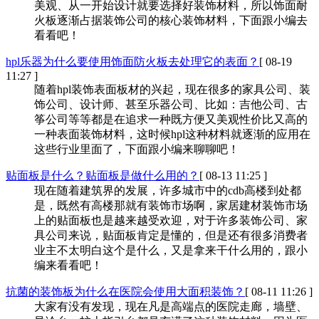
美观、从一开始设计就要选择好装饰材料，所以饰面耐
火板逐渐占据装饰公司的核心装饰材料，下面跟小编去
看看吧！
hpl乐器为什么要使用饰面防火板去处理它的表面？
[ 08-19
11:27 ]
随着hpl装饰表面板材的兴起，现在很多的家具公司、装
饰公司、设计师、甚至乐器公司、比如：吉他公司、古
筝公司等等都是在追求一种既方便又美观性价比又高的
一种表面装饰材料，这时候hpl这种材料就逐渐的应用在
这些行业里面了，下面跟小编来聊聊吧！
贴面板是什么？贴面板是做什么用的？
[ 08-13 11:25 ]
现在随着建筑界的发展，许多城市中的cdb高楼到处都
是，既然有高楼那就有装饰市场啊，家居建材装饰市场
上的贴面板也是越来越受欢迎，对于许多装饰公司、家
具公司来说，贴面板肯定是懂的，但是还有很多消费者
业主不太明白这个是什么，又是拿来干什么用的，跟小
编来看看吧！
抗菌的装饰板为什么在医院会使用大面积装饰？
[ 08-11 11:26 ]
大家有没有发现，现在凡是高端点的医院走廊，墙壁、