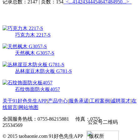
记录总数：2147 | 页数：154
<...
41
42
43
44
45
46
47
48
49
50
...>
热销产品
更多>>
巧克力木 2217-S
天然枫木 G3057-S
丛林崖豆木防火板 G781-S
石纹饰面防火板4057
关于91好色先生APP
|
产品中心
|
服务承诺
|
工程案例
|
诚聘英才
|
在
线留言
|
网站地图
全国服务热线：0755-86215881 传真：0755-
公众号二维码
25534569
© 2015 taobaonie.com 91好色先生APP 版权所