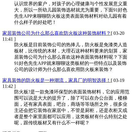
认识世界的窗户，对孩子的心理健康与个性发展意义重
大，所以一所幼儿园装饰选材就尤为重要，下面91好色
先生APP来聊聊防火板这类表面装饰材料对幼儿园有着
什么样子的好处吧！
家居装饰公司为什么那么喜欢防火板这种装饰材料？
[ 03-20
11:41 ]
防火板是目前装饰公司的热捧儿，防火板是免漆类人造
板材，比传统的木材，大理石这种材料要来的划算，家
居装饰公司为什么那么喜欢这种表面装饰材料呢？下面
91好色先生APP就来聊聊这类板材的一些特点以及装饰
公司的设计师为什么那么喜欢用防火板来装饰？
家具装饰的防火板是一种潮流，家具厂的明智选择！
[ 03-19
11:42 ]
防火板?是一款免漆环保型的表面装饰材料，它的应用范
围可以说是大大的提升了，除了可以在办公台面，楼梯
面，还有家具表面，吧台，商场等等场所之外，很多业
主还会把它装饰在家居中，不管是厨柜，还是衣柜又或
者是整个家里面都可以应用，这类板材有什么特别之处
呢，跟传统板材又有什么不一样呢？