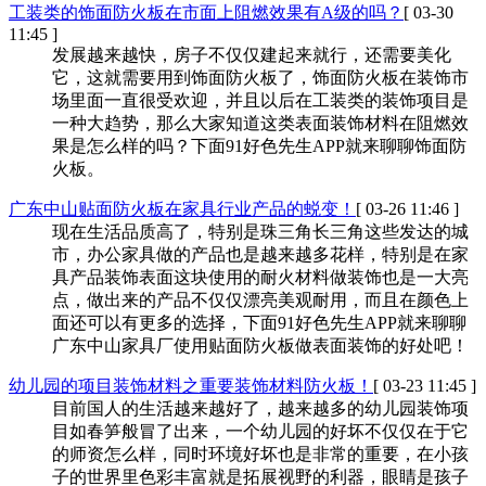
工装类的饰面防火板在市面上阻燃效果有A级的吗？
[ 03-30
11:45 ]
发展越来越快，房子不仅仅建起来就行，还需要美化
它，这就需要用到饰面防火板了，饰面防火板在装饰市
场里面一直很受欢迎，并且以后在工装类的装饰项目是
一种大趋势，那么大家知道这类表面装饰材料在阻燃效
果是怎么样的吗？下面91好色先生APP就来聊聊饰面防
火板。
广东中山贴面防火板在家具行业产品的蜕变！
[ 03-26 11:46 ]
现在生活品质高了，特别是珠三角长三角这些发达的城
市，办公家具做的产品也是越来越多花样，特别是在家
具产品装饰表面这块使用的耐火材料做装饰也是一大亮
点，做出来的产品不仅仅漂亮美观耐用，而且在颜色上
面还可以有更多的选择，下面91好色先生APP就来聊聊
广东中山家具厂使用贴面防火板做表面装饰的好处吧！
幼儿园的项目装饰材料之重要装饰材料防火板！
[ 03-23 11:45 ]
目前国人的生活越来越好了，越来越多的幼儿园装饰项
目如春笋般冒了出来，一个幼儿园的好坏不仅仅在于它
的师资怎么样，同时环境好坏也是非常的重要，在小孩
子的世界里色彩丰富就是拓展视野的利器，眼睛是孩子