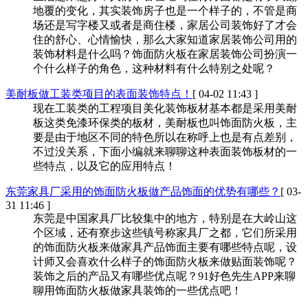
地覆的变化，其实装饰房子也是一个样子的，不管是商
场还是写字楼又或者是商住楼，家居公司装饰好了才会
住的舒心、心情愉快，那么大家知道家居装饰公司用的
装饰材料是什么吗？饰面防火板在家居装饰公司扮演一
个什么样子的角色，这种材料有什么特别之处呢？
美耐板做工装类项目的表面装饰特点！
[ 04-02 11:43 ]
现在工装类的工程项目美化装饰板材基本都是采用美耐
板这类免漆环保类的板材，美耐板也叫饰面防火板，主
要是由于地区不同的特色所以在称呼上也是有点差别，
不过没关系，下面小编就来聊聊这种表面装饰板材的一
些特点，以及它的应用特点！
东莞家具厂采用的饰面防火板做产品饰面的优势有哪些？
[ 03-
31 11:46 ]
东莞是中国家具厂比较集中的地方，特别是在大岭山这
个区域，还有寮步这些镇号称家具厂之都，它们所采用
的饰面防火板来做家具产品饰面主要有哪些特点呢，设
计师又会喜欢什么样子的饰面防火板来做贴面装饰呢？
装饰之后的产品又有哪些优点呢？91好色先生APP来聊
聊用饰面防火板做家具装饰的一些优点吧！