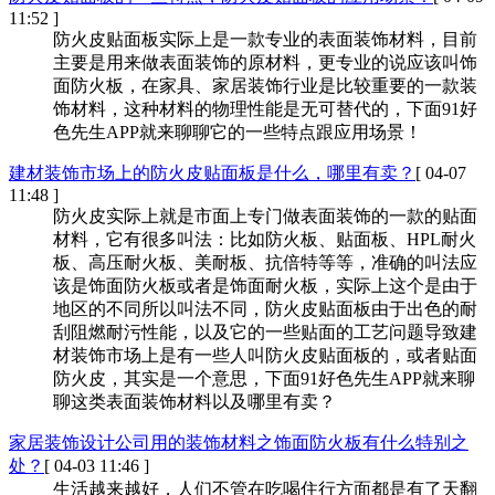
11:52 ]
防火皮贴面板实际上是一款专业的表面装饰材料，目前
主要是用来做表面装饰的原材料，更专业的说应该叫饰
面防火板，在家具、家居装饰行业是比较重要的一款装
饰材料，这种材料的物理性能是无可替代的，下面91好
色先生APP就来聊聊它的一些特点跟应用场景！
建材装饰市场上的防火皮贴面板是什么，哪里有卖？
[ 04-07
11:48 ]
防火皮实际上就是市面上专门做表面装饰的一款的贴面
材料，它有很多叫法：比如防火板、贴面板、HPL耐火
板、高压耐火板、美耐板、抗倍特等等，准确的叫法应
该是饰面防火板或者是饰面耐火板，实际上这个是由于
地区的不同所以叫法不同，防火皮贴面板由于出色的耐
刮阻燃耐污性能，以及它的一些贴面的工艺问题导致建
材装饰市场上是有一些人叫防火皮贴面板的，或者贴面
防火皮，其实是一个意思，下面91好色先生APP就来聊
聊这类表面装饰材料以及哪里有卖？
家居装饰设计公司用的装饰材料之饰面防火板有什么特别之
处？
[ 04-03 11:46 ]
生活越来越好，人们不管在吃喝住行方面都是有了天翻