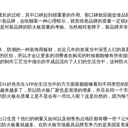
过程，其中口碑起到很重要的作用。那口碑效应能促使品牌得
，会给顾客一种心理暗示，就觉得老品牌的质量一定很好，
是对新品牌的防火板质量的考验。当然相对老牌子，新品牌并非没
水，防潮的一种装饰用板材，在近几年的发展当中深受人们的喜爱
牌的区别，所以才会让更多的消费者在购买的时候都能够有所依据
制作工艺当中做出的半成品流向了人们的生活当中，这种防火板就
且91好色先生APP在生活当中的方方面面都能够看到不同类型的防火
求越来越多了，所以防火板厂家也是渐渐的增多，并且在同一
防火板在质量上是不是会有一些出入呢？这是自然的，因为每
生意？他们的销量又如何以及销售热点地区都有哪一些？让
往往需求的防火板量就越多。在防火板市场最具品牌竞争力的是美国富美