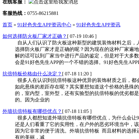
在线客服：
客服热线：
0755-86215881
首页
»
91好色先生APP资讯中心
»
91好色先生APP资讯
如何选择防火板厂家才正确？
[ 07-19 10:46 ]
自从人们认识了防火板这种新型的建筑装饰材料之后，人
选择防火板厂家才是正确的呢？因为现在的这种厂家遍地都
解的话可以到厂家当中进行产品的鉴定，但是对于大多数的
会是91好色先生APP的一个不错的选择。91好色先生APP
抗倍特板价格由什么决定？
[ 07-18 11:20 ]
很多人在认识到抗倍特板这种优异的装饰材质之后，都会
如此悬殊的差距存在呢？其实要想知道这个价格的悬殊的话
的，室内型，室外型，还有实验型的抗倍特板的
的。因为企业的
外墙抗倍特板有哪些优点？
[ 07-18 11:05 ]
很多人都想知道外墙抗倍特板有哪些优点，为什么会让
还是人们看重了它的实用性，在户外的恶劣环境当中，
因为它非常的便于清洗。外墙抗倍特板 而且材料的选择
有的美丽，减