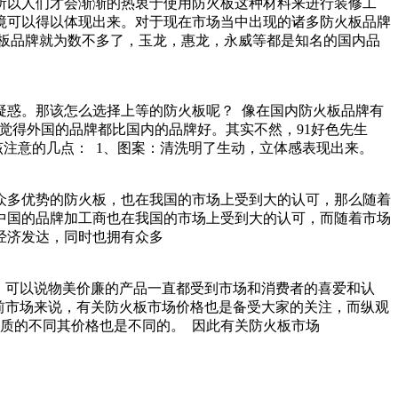
，所以人们才会渐渐的热衷于使用防火板这种材料来进行装修工
环境可以得以体现出来。对于现在市场当中出现的诸多防火板品牌
牌就为数不多了，玉龙，惠龙，永威等都是知名的国内品
的疑惑。那该怎么选择上等的防火板呢？ 像在国内防火板品牌有
示，都觉得外国的品牌都比国内的品牌好。其实不然，91好色先生
： 1、图案：清洗明了生动，立体感表现出来。
势的防火板，也在我国的市场上受到大的认可，那么随着
中国的品牌加工商也在我国的市场上受到大的认可，而随着市场
济发达，同时也拥有众多
何，可以说物美价廉的产品一直都受到市场和消费者的喜爱和认
场来说，有关防火板市场价格也是备受大家的关注，而纵观
的不同其价格也是不同的。 因此有关防火板市场
更多>>