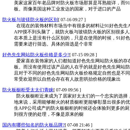
美家这家百年老品牌对防火板市场那算是耳熟能详，而
板。而像美国这种工业发达的国家，对于进口的产品
防火板与玻镁防火板的区别
[ 07-16 09:27 ]
在现在的装饰材料市场当中有很多的材料让91好色先生APP
APP摸不到头脑了，就防火板与玻镁防火板的区别很多人
在本质上是没有什么区别的，只是在使用的时候，9
需要来进行筛选。具体的筛选是个非常
好色先生网站防火板价格是多少?
[ 07-15 09:28 ]
爱家喜欢装饰家的人们都知道好色先生网站防火板的存在
板。而没有使用过该产品的人在乎的就是好色先生网站防
且对于不同的好色先生网站防火板价格规定自然也是不同的
常受欢迎所以自然会存在有人故意哄抬价格的现象出
防火板橱柜受太太们青睐
[ 07-09 09:56 ]
防火板橱柜近来成为了居家好太太们的一个忠实的选择
地来说，采用能够耐火的材质橱柜更能够彰显出很多的优势来
生APP公司成产的防火板橱柜的时候还会体验到更多的厨房乐
到很方便的处理，不像是原来的橱
国内有哪些知名的防火板品牌?
[ 07-08 21:46 ]