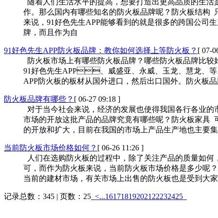
随着人们生活水平的提高，想要打造出更高品质的生活
作。那么国内有哪些知名的防火板品牌呢？防
来说，91好色先生APP能够看到的就是很多的跨国公司生产
牌，而且作为自
91好色先生APP防火板品牌：教你如何选择上等防火板？
[ 07-0
防火板市场上有哪些防火板品牌？哪些防火板品牌比较好
91好色先生APP、威盛亚、永威、玉龙、慧
APP防火板的板材从国外进口，然后出口国外。防火板品牌的
防火板品牌有哪些？
[ 06-27 09:18 ]
对于当今社会来说，经济的发展也使得我国各行各业的市场都
市场的开放这批产品的品牌究竟有哪些呢？防火板家具 
的开放和扩大，目前在我国的市场上产品生产地也主要集中在我
当前防火板市场价格如何？
[ 06-26 11:26 ]
人们在选购防火板的过程中，除了关注产品的质量如何
可，而作为防火板来说，当前防火板市场价格是多少呢
当前的建材市场，有关市场上出售的防火板也是受到大家
记录总数：345 | 页数：25
<...
16
17
18
19
20
21
22
23
24
25
热销产品