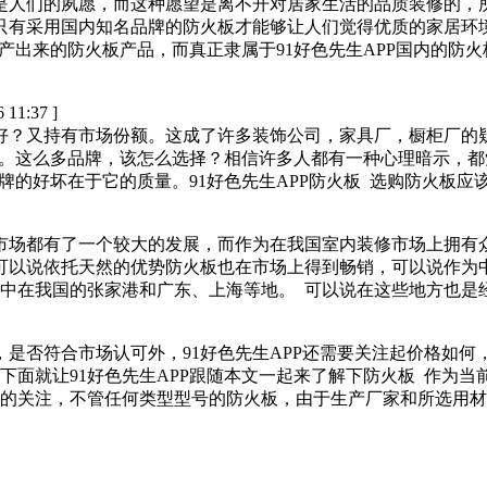
是人们的夙愿，而这种愿望是离不开对居家生活的品质装修的
火板结构 只有采用国内知名品牌的防火板才能够让人们觉得优质的家居
出来的防火板产品，而真正隶属于91好色先生APP国内的防火板品
6 11:37 ]
？又持有市场份额。这成了许多装饰公司，家具厂，橱柜厂
龙、等。这么多品牌，该怎么选择？相信许多人都有一种心理暗
好坏在于它的质量。91好色先生APP防火板 选购防火板应该注意的几点
有了一个较大的发展，而作为在我国室内装修市场上拥有众多优
可以说依托天然的优势防火板也在市场上得到畅销，可以说作为
国的张家港和广东、上海等地。 可以说在这些地方也是经
，是否符合市场认可外，91好色先生APP还需要关注起价格如
？下面就让91好色先生APP跟随本文一起来了解下防火板 作为当前市
的关注，不管任何类型型号的防火板，由于生产厂家和所选用材质