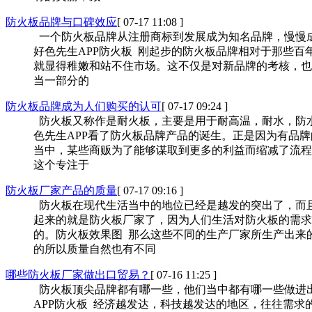
防火板品牌与口碑效应
[ 07-17 11:08 ]
一个防火板品牌从注册商标到发展成为知名品牌，慢慢成长的
好色先生APP防火板 刚起步的防火板品牌相对于那些百年老品牌
就显得稚嫩和站不住市场。这不仅是对新品牌的考核，也
当一部分的
防火板品牌成为人们购买的认可
[ 07-17 09:24 ]
防火板又称作是耐火板，主要是用于耐高温，耐水，防
色先生APP看了防火板品牌产品的诞生。正是因为有品
当中，某些商贩为了能够谋取到更多的利益而缩减了流程的
这个专注于
防火板厂家产品的质量
[ 07-17 09:16 ]
防火板在现代生活当中的地位已经是越发的突出了，而
起来的就是防火板厂家了，因为人们生活对防火板的需
的。防火板效果图 那么这些不同的生产厂家所生产出来的
的所以质量自然也有不同
哪些防火板厂家做出口贸易？
[ 07-16 11:25 ]
防火板顶尖品牌都有哪一些，他们当中都有哪一些做进出口
APP防火板 经济越发达，科技越发达的地区，