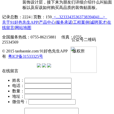
装饰设计层，接下来为朋友们详细介绍什么叫贴面
板以及应该如何购买高品质的装饰贴面板。
记录总数：2224 | 页数：159
<...
32
33
34
35
36
37
38
39
40
41
...>
关于91好色先生APP
|
产品中心
|
服务承诺
|
工程案例
|
诚聘英才
|
在
线留言
|
网站地图
全国服务热线：0755-86215881 传真：0755-
公众号二维码
25534569
© 2015 taobaonie.com 91好色先生APP 版权所
有
粤ICP备31533325号
在线留言
姓名：
电话：
数量：
地址：
微信号：