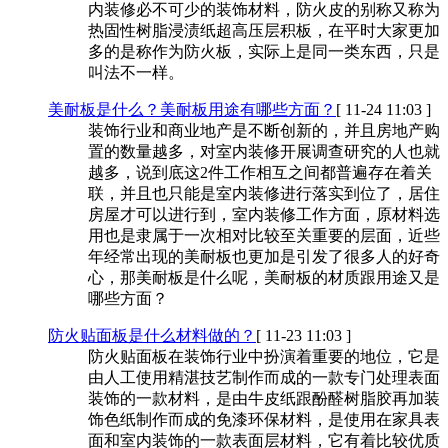
内装修必不可少的装饰材料，防火皮的别称又称为
热固性树脂浸渍纸超高压层积板，在平时大家更加
多的是称作为防火板，实际上是同一类东西，只是
叫法不一样。
美耐板是什么？美耐板用途有哪些方面？
[ 11-24 11:03 ]
装饰行业和商业地产是不断创新的，并且房地产购
置的数量越多，对室内装修开展调查研究的人也就
越多，说到底这2件工作相互之间都普遍存在着关
联，并且也只能是室内装修进行落实到位了，居住
房屋才可以进行到，室内装修工作方面，原材料选
用也是隶属于一次相对比较至关重要的层面，近些
年经常出现的美耐板也更加是引发了很多人的好奇
心，那美耐板是什么呢，美耐板的材质跟用途又是
哪些方面？
防火贴面板是什么材料做的？
[ 11-23 11:03 ]
防火贴面板在装饰行业中扮演着重要的地位，它是
由人工使用精湛技艺制作而成的一款专门处理表面
装饰的一款材料，是由牛皮纸跟酚醛树脂胶再加装
饰色纸制作而成的免漆环保材料，是使用在家具表
面和室内装饰的一款表面层材料，它有着比较优质