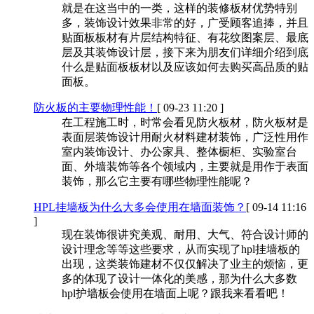
就是在这当中的一类，这样的装修板材优势特别
多，装饰设计效果非常的好，广受顾客追捧，并且
贴面板板材有片层结构特征、有花纹图案层、最底
层及其装饰设计层，接下来为朋友们详细介绍到底
什么是贴面板板材以及应该如何去购买高品质的贴
面板。
防火板的主要物理性能！
[ 09-23 11:20 ]
在工程施工时，时常会看见防火板材，防火板材是
表面层装饰设计用耐火材料建材装饰，广泛性用作
室内装饰设计、办公家具、整体橱柜、实验室台
面、外墙装饰等各个领域内，主要就是用作于表面
装饰，那么它主要有哪些物理性能呢？
HPL挂墙板为什么大多会使用在墙面装饰？
[ 09-14 11:16
]
现在装饰很讲究美观、耐用、大气、符合设计师的
设计理念等等这些要求，从而实现了hpl挂墙板的
出现，这类装饰建材不仅仅解决了业主的烦恼，更
多的体现了设计一体化的美感，那为什么大多数
hpl护墙板会使用在墙面上呢？跟我来看看吧！