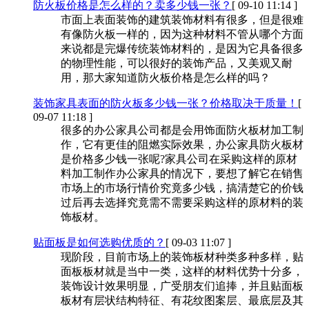
防火板价格是怎么样的？卖多少钱一张？
[ 09-10 11:14 ]
市面上表面装饰的建筑装饰材料有很多，但是很难
有像防火板一样的，因为这种材料不管从哪个方面
来说都是完爆传统装饰材料的，是因为它具备很多
的物理性能，可以很好的装饰产品，又美观又耐
用，那大家知道防火板价格是怎么样的吗？
装饰家具表面的防火板多少钱一张？价格取决于质量！
[
09-07 11:18 ]
很多的办公家具公司都是会用饰面防火板材加工制
作，它有更佳的阻燃实际效果，办公家具防火板材
是价格多少钱一张呢?家具公司在采购这样的原材
料加工制作办公家具的情况下，要想了解它在销售
市场上的市场行情价究竟多少钱，搞清楚它的价钱
过后再去选择究竟需不需要采购这样的原材料的装
饰板材。
贴面板是如何选购优质的？
[ 09-03 11:07 ]
现阶段，目前市场上的装饰板材种类多种多样，贴
面板板材就是当中一类，这样的材料优势十分多，
装饰设计效果明显，广受朋友们追捧，并且贴面板
板材有层状结构特征、有花纹图案层、最底层及其